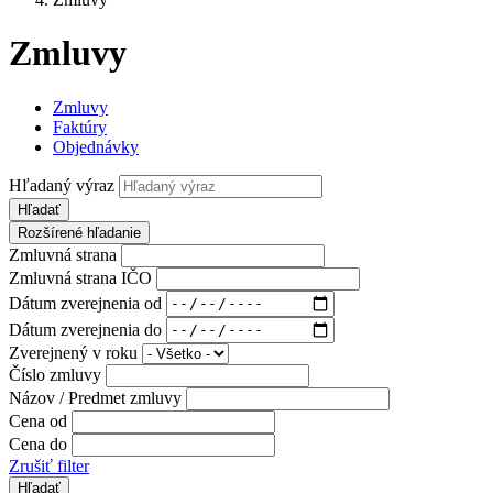
Zmluvy
Zmluvy
Faktúry
Objednávky
Hľadaný výraz
Hľadať
Rozšírené hľadanie
Zmluvná strana
Zmluvná strana IČO
Dátum zverejnenia od
Dátum zverejnenia do
Zverejnený v roku
Číslo zmluvy
Názov / Predmet zmluvy
Cena od
Cena do
Zrušiť filter