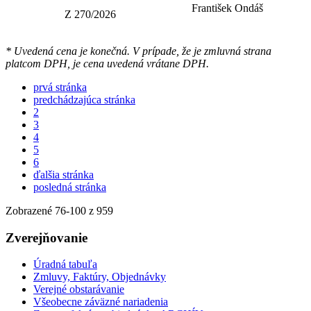
František Ondáš
Z 270/2026
* Uvedená cena je konečná. V prípade, že je zmluvná strana
platcom DPH, je cena uvedená vrátane DPH.
prvá stránka
predchádzajúca stránka
2
3
4
5
6
ďalšia stránka
posledná stránka
Zobrazené
76
-
100
z 959
Zverejňovanie
Úradná tabuľa
Zmluvy, Faktúry, Objednávky
Verejné obstarávanie
Všeobecne záväzné nariadenia