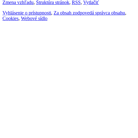
Zmena vzhľadu
,
Štruktúra stránok
,
RSS
,
Vytlačiť
Vyhlásenie o prístupnosti
,
Za obsah zodpovedá správca obsahu
,
Cookies
,
Webové sídlo