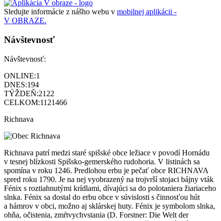
Sledujte informácie z nášho webu v
mobilnej aplikácii -
V OBRAZE.
Návštevnosť
Návštevnosť:
ONLINE:
1
DNES:
194
TÝŽDEŇ:
2122
CELKOM:
1121466
Richnava
Richnava patrí medzi staré spišské obce ležiace v povodí Hornádu
v tesnej blízkosti Spišsko-gemerského rudohoria. V listinách sa
spomína v roku 1246. Predlohou erbu je pečať obce RICHNAVA
spred roku 1790. Je na nej vyobrazený na trojvrší stojaci bájny vták
Fénix s roztiahnutými krídlami, dívajúci sa do polotaniera žiariaceho
slnka. Fénix sa dostal do erbu obce v súvislosti s činnosťou hút
a hámrov v obci, možno aj sklárskej huty. Fénix je symbolom slnka,
ohňa, očistenia, zmŕtvychvstania (D. Forstner: Die Welt der