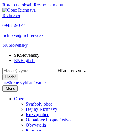
Rovno na obsah
Rovno na menu
Richnava
0948 590 441
richnava@richnava.sk
SK
Slovensky
SK
Slovensky
EN
English
Hľadaný výraz
Hľadať
rozšírené vyhľadávanie
Menu
Obec
Symboly obce
Dejiny Richnavy
Rozvoj obce
Odpadové hospodárstvo
Obyvatelia
Kronika