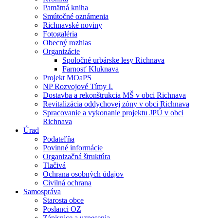
Pamätná kniha
Smútočné oznámenia
Richnavské noviny
Fotogaléria
Obecný rozhlas
Organizácie
Spoločné urbárske lesy Richnava
Farnosť Kluknava
Projekt MOaPS
NP Rozvojové Tímy I.
Dostavba a rekonštrukcia MŠ v obci Richnava
Revitalizácia oddychovej zóny v obci Richnava
Spracovanie a vykonanie projektu JPÚ v obci
Richnava
Úrad
Podateľňa
Povinné informácie
Organizačná štruktúra
Tlačivá
Ochrana osobných údajov
Civilná ochrana
Samospráva
Starosta obce
Poslanci OZ
Zápisnice a uznesenia