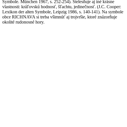
Symbole. München 1967, s. 252-254). Stelesňuje aj iné krásne
vlastnosti: kráľovskú hodnosť, šľachtu, jedinečnosť. (J.C. Cooper:
Lexikon der alten Symbole, Leipzig 1986, s. 140-141). Na symbole
obce RICHNAVA si treba všimnúť aj trojvršie, ktoré znázorňuje
okolité rudonosné hory.