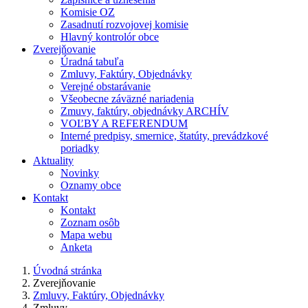
Komisie OZ
Zasadnutí rozvojovej komisie
Hlavný kontrolór obce
Zverejňovanie
Úradná tabuľa
Zmluvy, Faktúry, Objednávky
Verejné obstarávanie
Všeobecne záväzné nariadenia
Zmuvy, faktúry, objednávky ARCHÍV
VOĽBY A REFERENDUM
Interné predpisy, smernice, štatúty, prevádzkové
poriadky
Aktuality
Novinky
Oznamy obce
Kontakt
Kontakt
Zoznam osôb
Mapa webu
Anketa
Úvodná stránka
Zverejňovanie
Zmluvy, Faktúry, Objednávky
Zmluvy