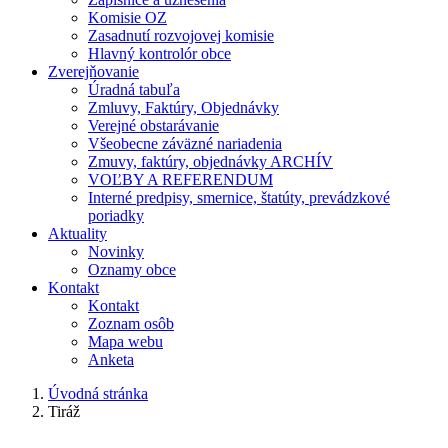
Komisie OZ
Zasadnutí rozvojovej komisie
Hlavný kontrolór obce
Zverejňovanie
Úradná tabuľa
Zmluvy, Faktúry, Objednávky
Verejné obstarávanie
Všeobecne záväzné nariadenia
Zmuvy, faktúry, objednávky ARCHÍV
VOĽBY A REFERENDUM
Interné predpisy, smernice, štatúty, prevádzkové
poriadky
Aktuality
Novinky
Oznamy obce
Kontakt
Kontakt
Zoznam osôb
Mapa webu
Anketa
Úvodná stránka
Tiráž