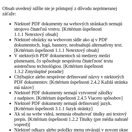
Obsah uvedený nižšie nie je prístupný z dôvodu neprimeranej
záťaže:
Niektoré PDF dokumenty na webových stránkach nemajú
strojovo čitateľnú vrstvu. [Kritérium úspešnosti
1.1.1 Netextový obsah]
Niektoré obrázky na webovom sídle ako aj v PDF
dokumentoch, logá, bannery, neobsahujú alternatívny text.
[Kritérium úspešnosti 1.1.1 Netextový obsah]
V niektorých PDF dokumentoch sú medzery medzi
písmenami, čo spôsobuje nesprávnu čitateľnosť textu
asistenčnou technológiou. [Kritérium úspešnosti
1.3.2 Zmysluplné poradie]
Chýbajúce alebo nesprávne definované názvy v niektorých
PDF dokumentov. [Kritérium úspešnosti 2.4.2 Každá stránka
má názov]
Niektoré PDF dokumenty nemajú vytvorené záložky
z nadpisov. [Kritérium úspešnosti 2.4.5 Viacero spôsobov]
Niektoré PDF dokumenty nemajú definovaný jazyk.
[Kritérium úspešnosti 3.1.1 Jazyk stránky]
Ak sú na webe videá, nemusia obsahovať titulky ani textový
prepis. [Kritérium úspešnosti 1.2.2 Titulky (pre média nahraté
vopred)]
Niektoré odkazy alebo položky menu otvárajú v novom okne