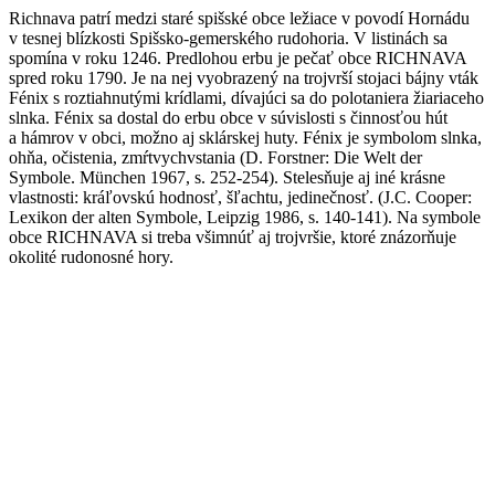
Richnava patrí medzi staré spišské obce ležiace v povodí Hornádu
v tesnej blízkosti Spišsko-gemerského rudohoria. V listinách sa
spomína v roku 1246. Predlohou erbu je pečať obce RICHNAVA
spred roku 1790. Je na nej vyobrazený na trojvrší stojaci bájny vták
Fénix s roztiahnutými krídlami, dívajúci sa do polotaniera žiariaceho
slnka. Fénix sa dostal do erbu obce v súvislosti s činnosťou hút
a hámrov v obci, možno aj sklárskej huty. Fénix je symbolom slnka,
ohňa, očistenia, zmŕtvychvstania (D. Forstner: Die Welt der
Symbole. München 1967, s. 252-254). Stelesňuje aj iné krásne
vlastnosti: kráľovskú hodnosť, šľachtu, jedinečnosť. (J.C. Cooper:
Lexikon der alten Symbole, Leipzig 1986, s. 140-141). Na symbole
obce RICHNAVA si treba všimnúť aj trojvršie, ktoré znázorňuje
okolité rudonosné hory.