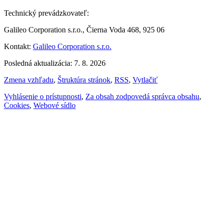
Technický prevádzkovateľ:
Galileo Corporation s.r.o., Čierna Voda 468, 925 06
Kontakt:
Galileo Corporation s.r.o.
Posledná aktualizácia: 7. 8. 2026
Zmena vzhľadu
,
Štruktúra stránok
,
RSS
,
Vytlačiť
Vyhlásenie o prístupnosti
,
Za obsah zodpovedá správca obsahu
,
Cookies
,
Webové sídlo