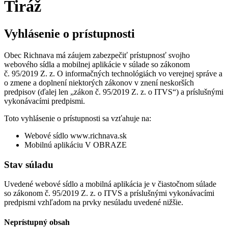
Tiráž
Vyhlásenie o prístupnosti
Obec Richnava má záujem zabezpečiť prístupnosť svojho
webového sídla a mobilnej aplikácie v súlade so zákonom
č. 95/2019 Z. z. O informačných technológiách vo verejnej správe a
o zmene a doplnení niektorých zákonov v znení neskorších
predpisov (ďalej len „zákon č. 95/2019 Z. z. o ITVS“) a príslušnými
vykonávacími predpismi.
Toto vyhlásenie o prístupnosti sa vzťahuje na:
Webové sídlo www.richnava.sk
Mobilnú aplikáciu V OBRAZE
Stav súladu
Uvedené webové sídlo a mobilná aplikácia je v čiastočnom súlade
so zákonom č. 95/2019 Z. z. o ITVS a príslušnými vykonávacími
predpismi vzhľadom na prvky nesúladu uvedené nižšie.
Neprístupný obsah