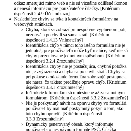
odkaz smerujúci mimo web a nie sú vizuálne odlíšené ikonou
a nenesú informáciu pre používateľov čítačky. [Kritérium
úspešnosti 2.4.9 Účel odkazu]
Nasledujúce chyby sa týkajú kontaktných formulárov na
webových stránkach.
Chyba, ktorá sa zobrazí pri nesprávne vyplnenom poli,
nezotrvá a po chvíli sa sama stratí. [Kritérium
úspešnosti 1.4.13 Vnímateľný]
Identifikácia chýb v rámci toho istého formulára nie je
jednotná, pre používateľa môže byť mätúce, keď nie sú
chyby prezentované jednotným spôsobom. [Kritérium
úspešnosti 3.2.4 Zrozumiteľný]
Identifikácia chyby nie je postačujúca, chybná položka
nie je zvýraznená a chyba sa po chvíli stratí. Chyby sa
pri pokuse o odoslanie formulára zobrazujú postupne a
nie naraz, čo takisto predlžuje opravu chýb. [Kritérium
úspešnosti 3.3.1 Zrozumiteľný]
Inštrukcie k formuláru sú umiestnené až za samotným
formulárom. [Kritérium úspešnosti 3.3.2 Zrozumiteľný]
Nie je poskytnutý návrh na opravu chyby vo formulári,
používateľ by mal mať poskytnutý pokyn o tom, ako
túto chybu opraviť. [Kritérium úspešnosti
3.3.3 Zrozumiteľný]
Dynamicky generovaný obsah, ktorý informuje
používateľa o nesprávnom formáte PSČ. Čítačka