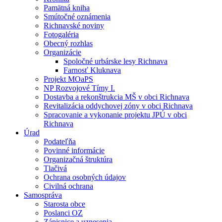
Pamätná kniha
Smútočné oznámenia
Richnavské noviny
Fotogaléria
Obecný rozhlas
Organizácie
Spoločné urbárske lesy Richnava
Farnosť Kluknava
Projekt MOaPS
NP Rozvojové Tímy I.
Dostavba a rekonštrukcia MŠ v obci Richnava
Revitalizácia oddychovej zóny v obci Richnava
Spracovanie a vykonanie projektu JPÚ v obci
Richnava
Úrad
Podateľňa
Povinné informácie
Organizačná štruktúra
Tlačivá
Ochrana osobných údajov
Civilná ochrana
Samospráva
Starosta obce
Poslanci OZ
Zápisnice a uznesenia