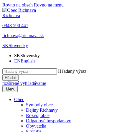
Rovno na obsah
Rovno na menu
Richnava
0948 590 441
richnava@richnava.sk
SK
Slovensky
SK
Slovensky
EN
English
Hľadaný výraz
Hľadať
rozšírené vyhľadávanie
Menu
Obec
Symboly obce
Dejiny Richnavy
Rozvoj obce
Odpadové hospodárstvo
Obyvatelia
Kronika