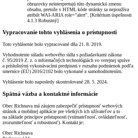
obrazovky neinterpretujú túto dynamickú zmenu
obsahu, pretože v HTML kóde stránky sa nepoužíva
atribút WAI-ARIA role="alert". [Kritérium úspešnosti
4.1.3 Robustný]
Vypracovanie tohto vyhlásenia o prístupnosti
Toto vyhlásenie bolo vypracované dňa 21. 8. 2019.
Vyhodnotenie súladu webového sídla s požiadavkami zákona
č. 95/2019 Z. z. o informačných technológiách vo verejnej správe
a príslušnými vykonávacími predpismi v rozsahu podmienok podľa
smernice (EÚ) 2016/2102 bolo vykonané a samohodnotením.
Vyhlásenie bolo naposledy skontrolované 28. 5. 2024.
Spätná väzba a kontaktné informácie
Obec Richnava má záujem zabezpečiť prístupnosť webových
stránok a mobilnej aplikácie pre všetkých ich užívateľov a to
na základe princípov prístupnosti (vnímateľnosť, ovládateľnosť,
zrozumiteľnosť a robustnosť). Kontakt je:
Obec Richnava