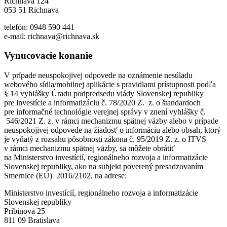
Richnava 124
053 51 Richnava
telefón: 0948 590 441
e-mail: richnava@richnava.sk
Vynucovacie konanie
V prípade neuspokojivej odpovede na oznámenie nesúladu
webového sídla/mobilnej aplikácie s pravidlami prístupnosti podľa
§ 14 vyhlášky Úradu podpredsedu vlády Slovenskej republiky
pre investície a informatizáciu č. 78/2020 Z. z. o štandardoch
pre informačné technológie verejnej správy v znení vyhlášky č.
546/2021 Z. z. v rámci mechanizmu spätnej väzby alebo v prípade
neuspokojivej odpovede na žiadosť o informáciu alebo obsah, ktorý
je vyňatý z rozsahu pôsobnosti zákona č. 95/2019 Z. z. o ITVS
v rámci mechanizmu spätnej väzby, sa môžete obrátiť
na Ministerstvo investícií, regionálneho rozvoja a informatizácie
Slovenskej republiky, ako na subjekt poverený presadzovaním
Smernice (EÚ) 2016/2102, na adrese:
Ministerstvo investícií, regionálneho rozvoja a informatizácie
Slovenskej republiky
Pribinova 25
811 09 Bratislava