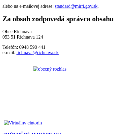
alebo na e-mailovej adrese:
standard@mirri.gov.sk
.
Za obsah zodpovedá správca obsahu
Obec Richnava
053 51 Richnava 124
Telefón: 0948 590 441
e-mail:
richnava@richnava.sk