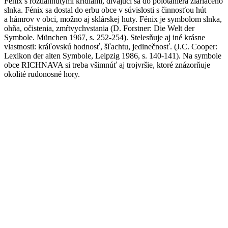
Fénix s roztiahnutými krídlami, dívajúci sa do polotaniera žiariaceho
slnka. Fénix sa dostal do erbu obce v súvislosti s činnosťou hút
a hámrov v obci, možno aj sklárskej huty. Fénix je symbolom slnka,
ohňa, očistenia, zmŕtvychvstania (D. Forstner: Die Welt der
Symbole. München 1967, s. 252-254). Stelesňuje aj iné krásne
vlastnosti: kráľovskú hodnosť, šľachtu, jedinečnosť. (J.C. Cooper:
Lexikon der alten Symbole, Leipzig 1986, s. 140-141). Na symbole
obce RICHNAVA si treba všimnúť aj trojvršie, ktoré znázorňuje
okolité rudonosné hory.