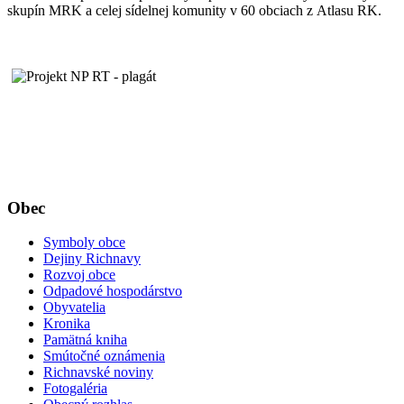
skupín MRK a celej sídelnej komunity v 60 obciach z Atlasu RK.
Obec
Symboly obce
Dejiny Richnavy
Rozvoj obce
Odpadové hospodárstvo
Obyvatelia
Kronika
Pamätná kniha
Smútočné oznámenia
Richnavské noviny
Fotogaléria