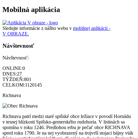
Mobilná aplikácia
Sledujte informácie z nášho webu v
mobilnej aplikácii -
V OBRAZE.
Návštevnosť
Návštevnosť:
ONLINE:
0
DNES:
27
TÝŽDEŇ:
801
CELKOM:
1120145
Richnava
Richnava patrí medzi staré spišské obce ležiace v povodí Hornádu
v tesnej blízkosti Spišsko-gemerského rudohoria. V listinách sa
spomína v roku 1246. Predlohou erbu je pečať obce RICHNAVA
spred roku 1790. Je na nej vyobrazený na trojvrší stojaci bájny vták