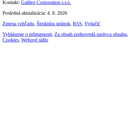
Kontakt:
Galileo Corporation s.r.o.
Posledná aktualizácia: 4. 8. 2026
Zmena vzhľadu
,
Štruktúra stránok
,
RSS
,
Vytlačiť
Vyhlásenie o prístupnosti
,
Za obsah zodpovedá správca obsahu
,
Cookies
,
Webové sídlo