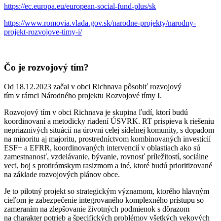
https://ec.europa.eu/european-social-fund-plus/sk
https://www.romovia.vlada.gov.sk/narodne-projekty/narodny-
projekt-rozvojove-timy-i/
Čo je rozvojový tím?
Od 18.12.2023 začal v obci Richnava pôsobiť rozvojový
tím v rámci Národného projektu Rozvojové tímy I.
Rozvojový tím v obci Richnava je skupina ľudí, ktorí budú
koordinovaní a metodicky riadení ÚSVRK. RT prispieva k riešeniu
nepriaznivých situácií na úrovni celej sídelnej komunity, s dopadom
na minoritu aj majoritu, prostredníctvom kombinovaných investícií
ESF+ a EFRR, koordinovaných intervencií v oblastiach ako sú
zamestnanosť, vzdelávanie, bývanie, rovnosť príležitostí, sociálne
veci, boj s protirómskym rasizmom a iné, ktoré budú prioritizované
na základe rozvojových plánov obce.
Je to pilotný projekt so strategickým významom, ktorého hlavným
cieľom je zabezpečenie integrovaného komplexného prístupu so
zameraním na zlepšovanie životných podmienok s dôrazom
na charakter potrieb a špecifických problémov všetkých vekových