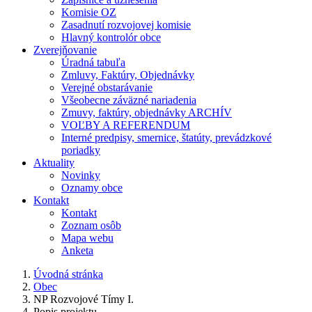
Komisie OZ
Zasadnutí rozvojovej komisie
Hlavný kontrolór obce
Zverejňovanie
Úradná tabuľa
Zmluvy, Faktúry, Objednávky
Verejné obstarávanie
Všeobecne záväzné nariadenia
Zmuvy, faktúry, objednávky ARCHÍV
VOĽBY A REFERENDUM
Interné predpisy, smernice, štatúty, prevádzkové
poriadky
Aktuality
Novinky
Oznamy obce
Kontakt
Kontakt
Zoznam osôb
Mapa webu
Anketa
Úvodná stránka
Obec
NP Rozvojové Tímy I.
Popis projektu