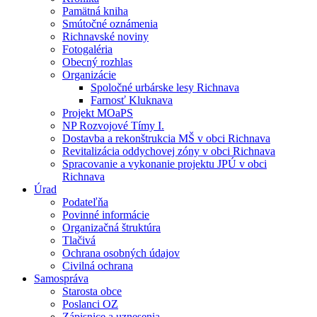
Pamätná kniha
Smútočné oznámenia
Richnavské noviny
Fotogaléria
Obecný rozhlas
Organizácie
Spoločné urbárske lesy Richnava
Farnosť Kluknava
Projekt MOaPS
NP Rozvojové Tímy I.
Dostavba a rekonštrukcia MŠ v obci Richnava
Revitalizácia oddychovej zóny v obci Richnava
Spracovanie a vykonanie projektu JPÚ v obci
Richnava
Úrad
Podateľňa
Povinné informácie
Organizačná štruktúra
Tlačivá
Ochrana osobných údajov
Civilná ochrana
Samospráva
Starosta obce
Poslanci OZ
Zápisnice a uznesenia