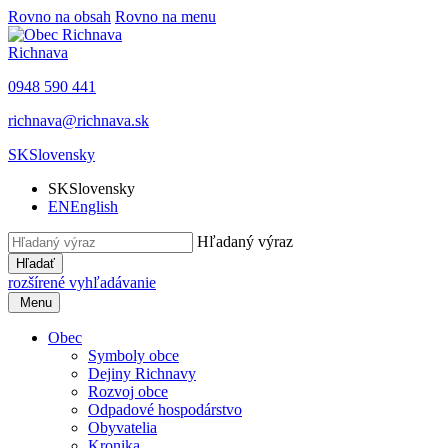
Rovno na obsah
Rovno na menu
Richnava
0948 590 441
richnava@richnava.sk
SK
Slovensky
SK
Slovensky
EN
English
Hľadaný výraz
Hľadať
rozšírené vyhľadávanie
Menu
Obec
Symboly obce
Dejiny Richnavy
Rozvoj obce
Odpadové hospodárstvo
Obyvatelia
Kronika