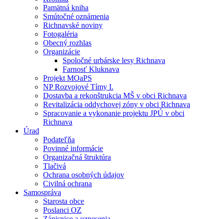
Pamätná kniha
Smútočné oznámenia
Richnavské noviny
Fotogaléria
Obecný rozhlas
Organizácie
Spoločné urbárske lesy Richnava
Farnosť Kluknava
Projekt MOaPS
NP Rozvojové Tímy I.
Dostavba a rekonštrukcia MŠ v obci Richnava
Revitalizácia oddychovej zóny v obci Richnava
Spracovanie a vykonanie projektu JPÚ v obci
Richnava
Úrad
Podateľňa
Povinné informácie
Organizačná štruktúra
Tlačivá
Ochrana osobných údajov
Civilná ochrana
Samospráva
Starosta obce
Poslanci OZ
Zápisnice a uznesenia