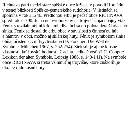
Richnava patrí medzi staré spišské obce ležiace v povodí Hornádu
v tesnej blízkosti Spišsko-gemerského rudohoria. V listinách sa
spomína v roku 1246. Predlohou erbu je pečať obce RICHNAVA
spred roku 1790. Je na nej vyobrazený na trojvrší stojaci bájny vták
Fénix s roztiahnutými krídlami, dívajúci sa do polotaniera žiariaceho
slnka. Fénix sa dostal do erbu obce v súvislosti s činnosťou hút
a hámrov v obci, možno aj sklárskej huty. Fénix je symbolom slnka,
ohňa, očistenia, zmŕtvychvstania (D. Forstner: Die Welt der
Symbole. München 1967, s. 252-254). Stelesňuje aj iné krásne
vlastnosti: kráľovskú hodnosť, šľachtu, jedinečnosť. (J.C. Cooper:
Lexikon der alten Symbole, Leipzig 1986, s. 140-141). Na symbole
obce RICHNAVA si treba všimnúť aj trojvršie, ktoré znázorňuje
okolité rudonosné hory.