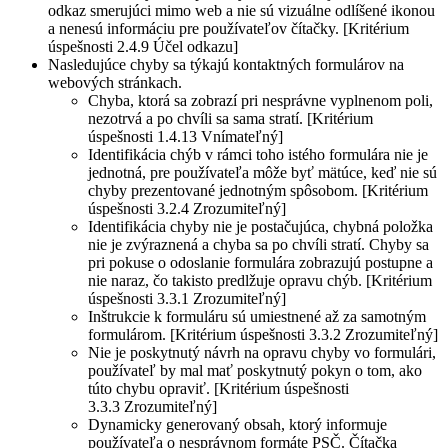
odkaz smerujúci mimo web a nie sú vizuálne odlíšené ikonou
a nenesú informáciu pre používateľov čítačky. [Kritérium
úspešnosti 2.4.9 Účel odkazu]
Nasledujúce chyby sa týkajú kontaktných formulárov na
webových stránkach.
Chyba, ktorá sa zobrazí pri nesprávne vyplnenom poli,
nezotrvá a po chvíli sa sama stratí. [Kritérium
úspešnosti 1.4.13 Vnímateľný]
Identifikácia chýb v rámci toho istého formulára nie je
jednotná, pre používateľa môže byť mätúce, keď nie sú
chyby prezentované jednotným spôsobom. [Kritérium
úspešnosti 3.2.4 Zrozumiteľný]
Identifikácia chyby nie je postačujúca, chybná položka
nie je zvýraznená a chyba sa po chvíli stratí. Chyby sa
pri pokuse o odoslanie formulára zobrazujú postupne a
nie naraz, čo takisto predlžuje opravu chýb. [Kritérium
úspešnosti 3.3.1 Zrozumiteľný]
Inštrukcie k formuláru sú umiestnené až za samotným
formulárom. [Kritérium úspešnosti 3.3.2 Zrozumiteľný]
Nie je poskytnutý návrh na opravu chyby vo formulári,
používateľ by mal mať poskytnutý pokyn o tom, ako
túto chybu opraviť. [Kritérium úspešnosti
3.3.3 Zrozumiteľný]
Dynamicky generovaný obsah, ktorý informuje
používateľa o nesprávnom formáte PSČ. Čítačka