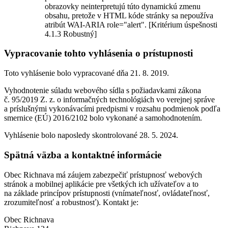
obrazovky neinterpretujú túto dynamickú zmenu
obsahu, pretože v HTML kóde stránky sa nepoužíva
atribút WAI-ARIA role="alert". [Kritérium úspešnosti
4.1.3 Robustný]
Vypracovanie tohto vyhlásenia o prístupnosti
Toto vyhlásenie bolo vypracované dňa 21. 8. 2019.
Vyhodnotenie súladu webového sídla s požiadavkami zákona
č. 95/2019 Z. z. o informačných technológiách vo verejnej správe
a príslušnými vykonávacími predpismi v rozsahu podmienok podľa
smernice (EÚ) 2016/2102 bolo vykonané a samohodnotením.
Vyhlásenie bolo naposledy skontrolované 28. 5. 2024.
Spätná väzba a kontaktné informácie
Obec Richnava má záujem zabezpečiť prístupnosť webových
stránok a mobilnej aplikácie pre všetkých ich užívateľov a to
na základe princípov prístupnosti (vnímateľnosť, ovládateľnosť,
zrozumiteľnosť a robustnosť). Kontakt je:
Obec Richnava