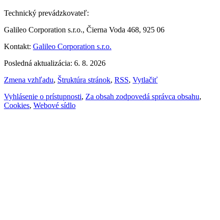
Technický prevádzkovateľ:
Galileo Corporation s.r.o., Čierna Voda 468, 925 06
Kontakt:
Galileo Corporation s.r.o.
Posledná aktualizácia: 6. 8. 2026
Zmena vzhľadu
,
Štruktúra stránok
,
RSS
,
Vytlačiť
Vyhlásenie o prístupnosti
,
Za obsah zodpovedá správca obsahu
,
Cookies
,
Webové sídlo