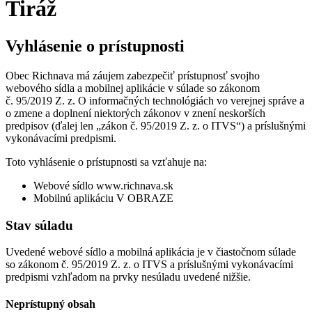
Tiráž
Vyhlásenie o prístupnosti
Obec Richnava má záujem zabezpečiť prístupnosť svojho
webového sídla a mobilnej aplikácie v súlade so zákonom
č. 95/2019 Z. z. O informačných technológiách vo verejnej správe a
o zmene a doplnení niektorých zákonov v znení neskorších
predpisov (ďalej len „zákon č. 95/2019 Z. z. o ITVS“) a príslušnými
vykonávacími predpismi.
Toto vyhlásenie o prístupnosti sa vzťahuje na:
Webové sídlo www.richnava.sk
Mobilnú aplikáciu V OBRAZE
Stav súladu
Uvedené webové sídlo a mobilná aplikácia je v čiastočnom súlade
so zákonom č. 95/2019 Z. z. o ITVS a príslušnými vykonávacími
predpismi vzhľadom na prvky nesúladu uvedené nižšie.
Neprístupný obsah