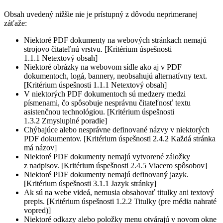
Obsah uvedený nižšie nie je prístupný z dôvodu neprimeranej
záťaže:
Niektoré PDF dokumenty na webových stránkach nemajú
strojovo čitateľnú vrstvu. [Kritérium úspešnosti
1.1.1 Netextový obsah]
Niektoré obrázky na webovom sídle ako aj v PDF
dokumentoch, logá, bannery, neobsahujú alternatívny text.
[Kritérium úspešnosti 1.1.1 Netextový obsah]
V niektorých PDF dokumentoch sú medzery medzi
písmenami, čo spôsobuje nesprávnu čitateľnosť textu
asistenčnou technológiou. [Kritérium úspešnosti
1.3.2 Zmysluplné poradie]
Chýbajúce alebo nesprávne definované názvy v niektorých
PDF dokumentov. [Kritérium úspešnosti 2.4.2 Každá stránka
má názov]
Niektoré PDF dokumenty nemajú vytvorené záložky
z nadpisov. [Kritérium úspešnosti 2.4.5 Viacero spôsobov]
Niektoré PDF dokumenty nemajú definovaný jazyk.
[Kritérium úspešnosti 3.1.1 Jazyk stránky]
Ak sú na webe videá, nemusia obsahovať titulky ani textový
prepis. [Kritérium úspešnosti 1.2.2 Titulky (pre média nahraté
vopred)]
Niektoré odkazy alebo položky menu otvárajú v novom okne