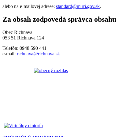
alebo na e-mailovej adrese:
standard@mirri.gov.sk
.
Za obsah zodpovedá správca obsahu
Obec Richnava
053 51 Richnava 124
Telefón: 0948 590 441
e-mail:
richnava@richnava.sk