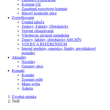
Komisie OZ
Zasadnutí rozvojovej komisie
Hlavný kontrolór obce
Zverejňovanie
Úradná tabuľa
Zmluvy, Faktúry, Objednávky
Verejné obstarávanie
Všeobecne záväzné nariadenia
Zmuvy, faktúry, objednávky ARCHÍV
VOĽBY A REFERENDUM
Interné predpisy, smernice, štatúty, prevádzkové
poriadky
Aktuality
Novinky
Oznamy obce
Kontakt
Kontakt
Zoznam osôb
Mapa webu
Anketa
Úvodná stránka
Tiráž