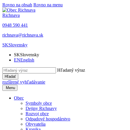
Rovno na obsah
Rovno na menu
Richnava
0948 590 441
richnava@richnava.sk
SK
Slovensky
SK
Slovensky
EN
English
Hľadaný výraz
Hľadať
rozšírené vyhľadávanie
Menu
Obec
Symboly obce
Dejiny Richnavy
Rozvoj obce
Odpadové hospodárstvo
Obyvatelia
Kronika