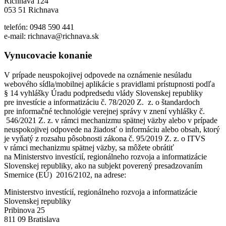
Richnava 124
053 51 Richnava
telefón: 0948 590 441
e-mail: richnava@richnava.sk
Vynucovacie konanie
V prípade neuspokojivej odpovede na oznámenie nesúladu
webového sídla/mobilnej aplikácie s pravidlami prístupnosti podľa
§ 14 vyhlášky Úradu podpredsedu vlády Slovenskej republiky
pre investície a informatizáciu č. 78/2020 Z. z. o štandardoch
pre informačné technológie verejnej správy v znení vyhlášky č.
546/2021 Z. z. v rámci mechanizmu spätnej väzby alebo v prípade
neuspokojivej odpovede na žiadosť o informáciu alebo obsah, ktorý
je vyňatý z rozsahu pôsobnosti zákona č. 95/2019 Z. z. o ITVS
v rámci mechanizmu spätnej väzby, sa môžete obrátiť
na Ministerstvo investícií, regionálneho rozvoja a informatizácie
Slovenskej republiky, ako na subjekt poverený presadzovaním
Smernice (EÚ) 2016/2102, na adrese:
Ministerstvo investícií, regionálneho rozvoja a informatizácie
Slovenskej republiky
Pribinova 25
811 09 Bratislava