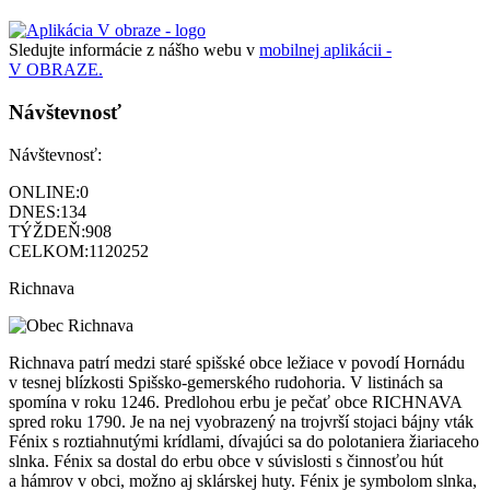
Sledujte informácie z nášho webu v
mobilnej aplikácii -
V OBRAZE.
Návštevnosť
Návštevnosť:
ONLINE:
0
DNES:
134
TÝŽDEŇ:
908
CELKOM:
1120252
Richnava
Richnava patrí medzi staré spišské obce ležiace v povodí Hornádu
v tesnej blízkosti Spišsko-gemerského rudohoria. V listinách sa
spomína v roku 1246. Predlohou erbu je pečať obce RICHNAVA
spred roku 1790. Je na nej vyobrazený na trojvrší stojaci bájny vták
Fénix s roztiahnutými krídlami, dívajúci sa do polotaniera žiariaceho
slnka. Fénix sa dostal do erbu obce v súvislosti s činnosťou hút
a hámrov v obci, možno aj sklárskej huty. Fénix je symbolom slnka,