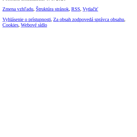
Zmena vzhľadu
,
Štruktúra stránok
,
RSS
,
Vytlačiť
Vyhlásenie o prístupnosti
,
Za obsah zodpovedá správca obsahu
,
Cookies
,
Webové sídlo