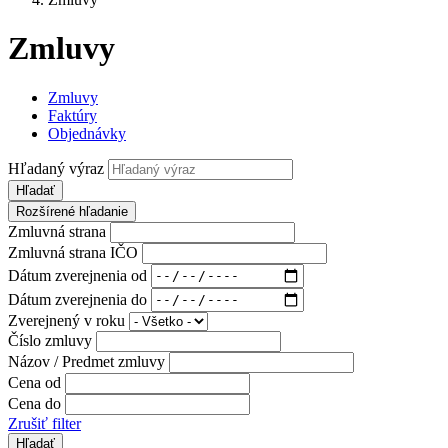
Zmluvy
Zmluvy
Faktúry
Objednávky
Hľadaný výraz
Hľadať
Rozšírené hľadanie
Zmluvná strana
Zmluvná strana IČO
Dátum zverejnenia od
Dátum zverejnenia do
Zverejnený v roku
Číslo zmluvy
Názov / Predmet zmluvy
Cena od
Cena do
Zrušiť filter