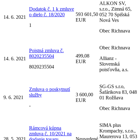
ALKON SV,
Dodatok č. 1 k zmluve
s.r.o., Zimná 65,
593 601,50
o dielo č. 18/2020
052 70 Spišská
14. 6. 2021
EUR
Nová Ves
1
Obec Richnava
Obec Richnava
Poistná zmluva č.
499,08
8020235504
Allianz -
14. 6. 2021
EUR
Slovenská
8020235504
poisťovňa, a.s.
SG-GS s.r.o,
Zmluva o poskytnutí
Šafárikova 83, 048
3 600,00
služby
9. 6. 2021
01 Rožňava
EUR
-
Obec Richnava
SIMA plus
Rámcová kúpna
Krompachy, s.r.o.,
zmluva č. 10/2021 na
Maurerova 13, 053
28. 5. 2021
Neuvedené
dodanie tovaru