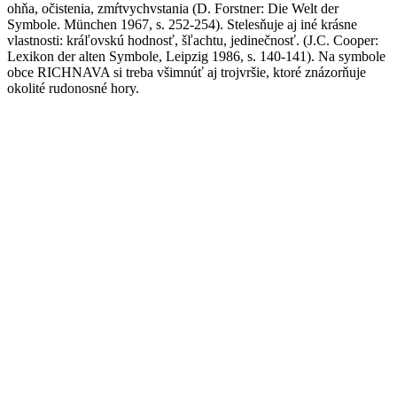
ohňa, očistenia, zmŕtvychvstania (D. Forstner: Die Welt der
Symbole. München 1967, s. 252-254). Stelesňuje aj iné krásne
vlastnosti: kráľovskú hodnosť, šľachtu, jedinečnosť. (J.C. Cooper:
Lexikon der alten Symbole, Leipzig 1986, s. 140-141). Na symbole
obce RICHNAVA si treba všimnúť aj trojvršie, ktoré znázorňuje
okolité rudonosné hory.