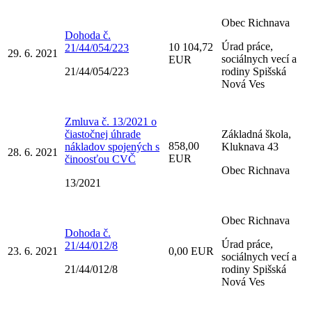
Obec Richnava
Dohoda č.
Úrad práce,
10 104,72
21/44/054/223
29. 6. 2021
sociálnych vecí a
EUR
21/44/054/223
rodiny Spišská
Nová Ves
Zmluva č. 13/2021 o
čiastočnej úhrade
Základná škola,
858,00
nákladov spojených s
Kluknava 43
28. 6. 2021
EUR
činoosťou CVČ
Obec Richnava
13/2021
Obec Richnava
Dohoda č.
Úrad práce,
21/44/012/8
23. 6. 2021
0,00 EUR
sociálnych vecí a
21/44/012/8
rodiny Spišská
Nová Ves