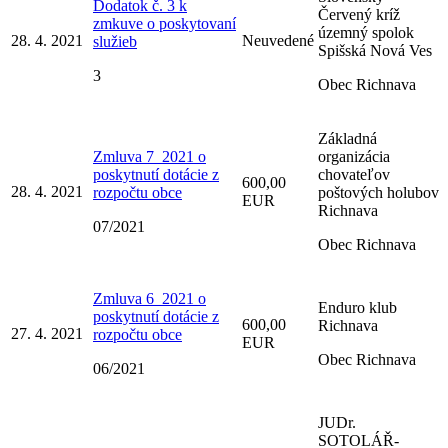
Dodatok č. 3 k
Červený kríž
zmkuve o poskytovaní
územný spolok
28. 4. 2021
Neuvedené
služieb
Spišská Nová Ves
3
Obec Richnava
Základná
Zmluva 7_2021 o
organizácia
poskytnutí dotácie z
chovateľov
600,00
28. 4. 2021
rozpočtu obce
poštových holubov
EUR
Richnava
07/2021
Obec Richnava
Zmluva 6_2021 o
Enduro klub
poskytnutí dotácie z
600,00
Richnava
27. 4. 2021
rozpočtu obce
EUR
Obec Richnava
06/2021
JUDr.
SOTOLÁŘ-