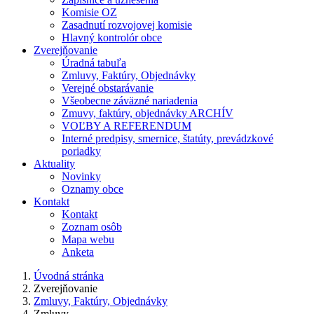
Komisie OZ
Zasadnutí rozvojovej komisie
Hlavný kontrolór obce
Zverejňovanie
Úradná tabuľa
Zmluvy, Faktúry, Objednávky
Verejné obstarávanie
Všeobecne záväzné nariadenia
Zmuvy, faktúry, objednávky ARCHÍV
VOĽBY A REFERENDUM
Interné predpisy, smernice, štatúty, prevádzkové
poriadky
Aktuality
Novinky
Oznamy obce
Kontakt
Kontakt
Zoznam osôb
Mapa webu
Anketa
Úvodná stránka
Zverejňovanie
Zmluvy, Faktúry, Objednávky
Zmluvy