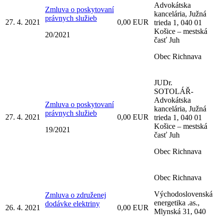
Advokátska
Zmluva o poskytovaní
kancelária, Južná
právnych služieb
27. 4. 2021
0,00 EUR
trieda 1, 040 01
Košice – mestská
20/2021
časť Juh
Obec Richnava
JUDr.
SOTOLÁŘ-
Advokátska
Zmluva o poskytovaní
kancelária, Južná
právnych služieb
27. 4. 2021
0,00 EUR
trieda 1, 040 01
Košice – mestská
19/2021
časť Juh
Obec Richnava
Obec Richnava
Východoslovenská
Zmluva o združenej
energetika .as.,
dodávke elektriny
26. 4. 2021
0,00 EUR
Mlynská 31, 040