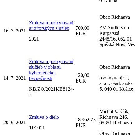
01 Žilina
Obec Richnava
Zmluva o poskytovaní
AV Audit, s.r.o.,
700,00
audítorských služieb
16. 7. 2021
Karpatská
EUR
2021
2448/16, 052 01
Spišská Nová Ves
Zmluva o poskytovaní
služieb v oblasti
Obec Richnava
kybernetickej
120,00
osobnyudaj.sk,
14. 7. 2021
bezpečnosti
EUR
s.r.o., Garbiarska
KB/ZO/2021KB8124-
5, 040 01 Košice
2
Michal Vaščák,
Zmluva o dielo
Richnava 246,
18 962,23
29. 6. 2021
05351 Richnava
EUR
11/2021
Obec Richnava