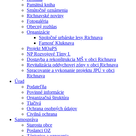
Pamätná kniha
Smútočné oznámenia
Richnavské noviny
Fotogaléria
Obecný rozhlas
Organizácie
Spoločné urbárske lesy Richnava
Farnosť Kluknava
Projekt MOaPS
NP Rozvojové Tímy I.
Dostavba a rekonštrukcia MŠ v obci Richnava
Revitalizácia oddychovej zóny v obci Richnava
Spracovanie a vykonanie projektu JPÚ v obci
Richnava
Úrad
Podateľňa
Povinné informácie
Organizačná štruktúra
Tlačivá
Ochrana osobných údajov
Civilná ochrana
Samospráva
Starosta obce
Poslanci OZ
Zápisnice a uznesenia