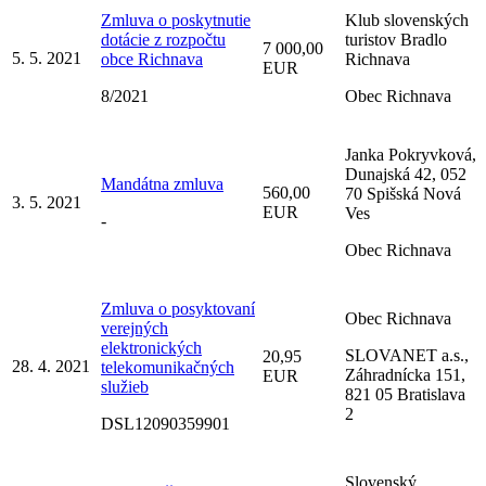
Zmluva o poskytnutie
Klub slovenských
dotácie z rozpočtu
turistov Bradlo
7 000,00
5. 5. 2021
obce Richnava
Richnava
EUR
8/2021
Obec Richnava
Janka Pokryvková,
Dunajská 42, 052
Mandátna zmluva
560,00
70 Spišská Nová
3. 5. 2021
EUR
Ves
-
Obec Richnava
Zmluva o posyktovaní
Obec Richnava
verejných
elektronických
SLOVANET a.s.,
20,95
28. 4. 2021
telekomunikačných
Záhradnícka 151,
EUR
služieb
821 05 Bratislava
2
DSL12090359901
Slovenský