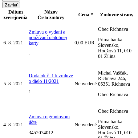
Zavrieť
Dátum
Názov
Cena *
Zmluvné strany
zverejnenia
Číslo zmluvy
Obec Richnava
Zmluva o vydaní a
používaní platobnej
Prima banka
6. 8. 2021
0,00 EUR
karty
Slovensko,
Hodžová 11, 010
-
01 Žilina
Michal Vaščák,
Dodatok č. 1 k zmluve
Richnava 246,
o dielo 11/2021
5. 8. 2021
Neuvedené
05351 Richnava
1
Obec Richnava
Obec Richnava
Zmluva o grantovom
Prima banka
účte
4. 8. 2021
Neuvedené
Slovensko,
3452074012
Hodžová 11, 010