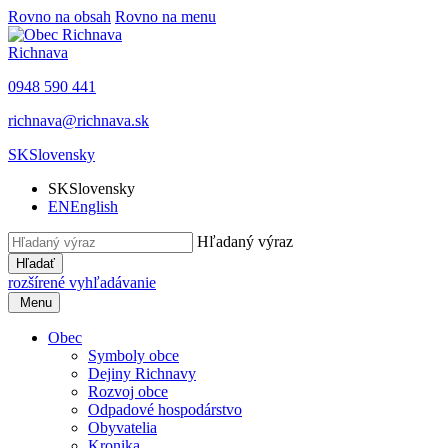
Rovno na obsah
Rovno na menu
Richnava
0948 590 441
richnava@richnava.sk
SK
Slovensky
SK
Slovensky
EN
English
Hľadaný výraz
Hľadať
rozšírené vyhľadávanie
Menu
Obec
Symboly obce
Dejiny Richnavy
Rozvoj obce
Odpadové hospodárstvo
Obyvatelia
Kronika