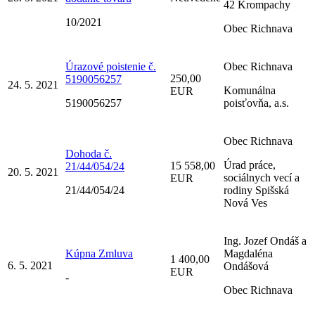
42 Krompachy
10/2021
Obec Richnava
Úrazové poistenie č.
Obec Richnava
250,00
5190056257
24. 5. 2021
Komunálna
EUR
5190056257
poisťovňa, a.s.
Obec Richnava
Dohoda č.
Úrad práce,
15 558,00
21/44/054/24
20. 5. 2021
sociálnych vecí a
EUR
21/44/054/24
rodiny Spišská
Nová Ves
Ing. Jozef Ondáš a
Kúpna Zmluva
Magdaléna
1 400,00
6. 5. 2021
Ondášová
EUR
-
Obec Richnava