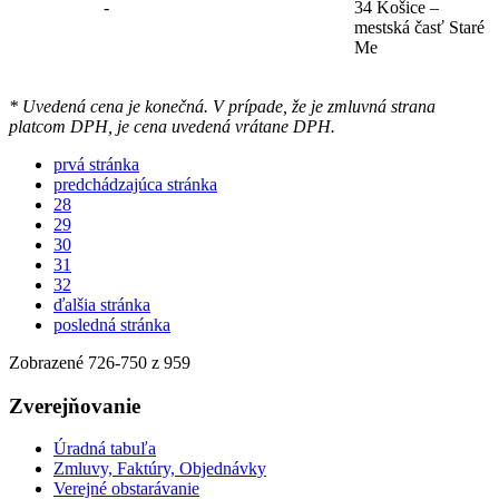
-
34 Košice –
mestská časť Staré
Me
* Uvedená cena je konečná. V prípade, že je zmluvná strana
platcom DPH, je cena uvedená vrátane DPH.
prvá stránka
predchádzajúca stránka
28
29
30
31
32
ďalšia stránka
posledná stránka
Zobrazené
726
-
750
z 959
Zverejňovanie
Úradná tabuľa
Zmluvy, Faktúry, Objednávky
Verejné obstarávanie