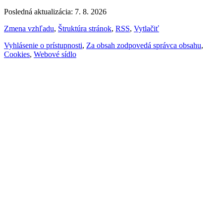
Posledná aktualizácia: 7. 8. 2026
Zmena vzhľadu
,
Štruktúra stránok
,
RSS
,
Vytlačiť
Vyhlásenie o prístupnosti
,
Za obsah zodpovedá správca obsahu
,
Cookies
,
Webové sídlo