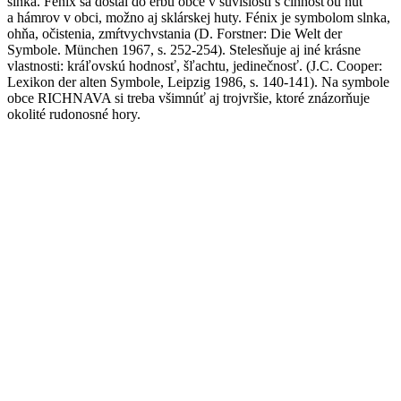
slnka. Fénix sa dostal do erbu obce v súvislosti s činnosťou hút
a hámrov v obci, možno aj sklárskej huty. Fénix je symbolom slnka,
ohňa, očistenia, zmŕtvychvstania (D. Forstner: Die Welt der
Symbole. München 1967, s. 252-254). Stelesňuje aj iné krásne
vlastnosti: kráľovskú hodnosť, šľachtu, jedinečnosť. (J.C. Cooper:
Lexikon der alten Symbole, Leipzig 1986, s. 140-141). Na symbole
obce RICHNAVA si treba všimnúť aj trojvršie, ktoré znázorňuje
okolité rudonosné hory.