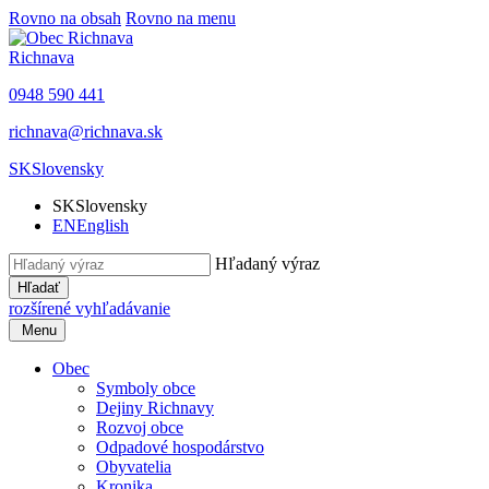
Rovno na obsah
Rovno na menu
Richnava
0948 590 441
richnava@richnava.sk
SK
Slovensky
SK
Slovensky
EN
English
Hľadaný výraz
Hľadať
rozšírené vyhľadávanie
Menu
Obec
Symboly obce
Dejiny Richnavy
Rozvoj obce
Odpadové hospodárstvo
Obyvatelia
Kronika