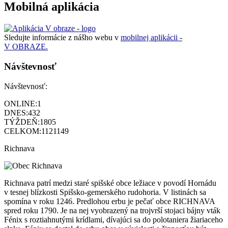
Mobilná aplikácia
Sledujte informácie z nášho webu v
mobilnej aplikácii -
V OBRAZE.
Návštevnosť
Návštevnosť:
ONLINE:
1
DNES:
432
TÝŽDEŇ:
1805
CELKOM:
1121149
Richnava
Richnava patrí medzi staré spišské obce ležiace v povodí Hornádu
v tesnej blízkosti Spišsko-gemerského rudohoria. V listinách sa
spomína v roku 1246. Predlohou erbu je pečať obce RICHNAVA
spred roku 1790. Je na nej vyobrazený na trojvrší stojaci bájny vták
Fénix s roztiahnutými krídlami, dívajúci sa do polotaniera žiariaceho