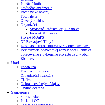
Pamätná kniha
Smútočné oznámenia
Richnavské noviny
Fotogaléria
Obecný rozhlas
Organizácie
Spoločné urbárske lesy Richnava
Farnosť Kluknava
Projekt MOaPS
NP Rozvojové Tímy I.
Dostavba a rekonštrukcia MŠ v obci Richnava
Revitalizácia oddychovej zóny v obci Richnava
Spracovanie a vykonanie projektu JPÚ v obci
Richnava
Úrad
Podateľňa
Povinné informácie
Organizačná štruktúra
Tlačivá
Ochrana osobných údajov
Civilná ochrana
Samospráva
Starosta obce
Poslanci OZ
Zápisnice a uznesenia