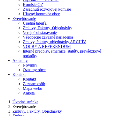
Komisie OZ
Zasadnutí rozvojovej komisie
Hlavný kontrolór obce
Zverejňovanie
Úradná tabuľa
Zmluvy, Faktúry, Objednávky
Verejné obstarávanie
Všeobecne záväzné nariadenia
Zmuvy, faktúry, objednávky ARCHÍV
VOĽBY A REFERENDUM
Interné predpisy, smernice, štatúty, prevádzkové
poriadky
Aktuality
Novinky
Oznamy obce
Kontakt
Kontakt
Zoznam osôb
Mapa webu
Anketa
Úvodná stránka
Zverejňovanie
Zmluvy, Faktúry, Objednávky
Zmluvy