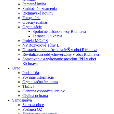
Pamätná kniha
Smútočné oznámenia
Richnavské noviny
Fotogaléria
Obecný rozhlas
Organizácie
Spoločné urbárske lesy Richnava
Farnosť Kluknava
Projekt MOaPS
NP Rozvojové Tímy I.
Dostavba a rekonštrukcia MŠ v obci Richnava
Revitalizácia oddychovej zóny v obci Richnava
Spracovanie a vykonanie projektu JPÚ v obci
Richnava
Úrad
Podateľňa
Povinné informácie
Organizačná štruktúra
Tlačivá
Ochrana osobných údajov
Civilná ochrana
Samospráva
Starosta obce
Poslanci OZ
Zápisnice a uznesenia