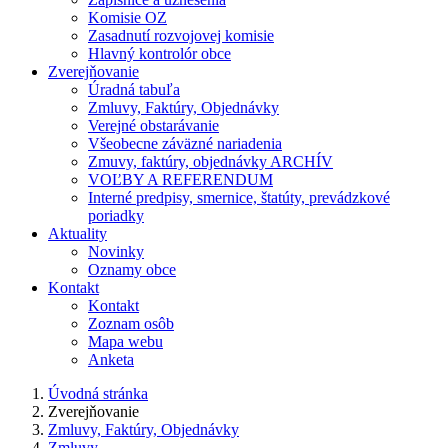
Komisie OZ
Zasadnutí rozvojovej komisie
Hlavný kontrolór obce
Zverejňovanie
Úradná tabuľa
Zmluvy, Faktúry, Objednávky
Verejné obstarávanie
Všeobecne záväzné nariadenia
Zmuvy, faktúry, objednávky ARCHÍV
VOĽBY A REFERENDUM
Interné predpisy, smernice, štatúty, prevádzkové
poriadky
Aktuality
Novinky
Oznamy obce
Kontakt
Kontakt
Zoznam osôb
Mapa webu
Anketa
Úvodná stránka
Zverejňovanie
Zmluvy, Faktúry, Objednávky
Zmluvy