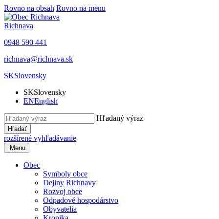
Rovno na obsah
Rovno na menu
Richnava
0948 590 441
richnava@richnava.sk
SK
Slovensky
SK
Slovensky
EN
English
Hľadaný výraz
Hľadať
rozšírené vyhľadávanie
Menu
Obec
Symboly obce
Dejiny Richnavy
Rozvoj obce
Odpadové hospodárstvo
Obyvatelia
Kronika