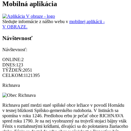
Mobilná aplikácia
Sledujte informácie z nášho webu v
mobilnej aplikácii -
V OBRAZE.
Návštevnosť
Návštevnosť:
ONLINE:
2
DNES:
123
TÝŽDEŇ:
2051
CELKOM:
1121395
Richnava
Richnava patrí medzi staré spišské obce ležiace v povodí Hornádu
v tesnej blízkosti Spišsko-gemerského rudohoria. V listinách sa
spomína v roku 1246. Predlohou erbu je pečať obce RICHNAVA
spred roku 1790. Je na nej vyobrazený na trojvrší stojaci bájny vták
Fénix s roztiahnutými krídlami, dívajúci sa do polotaniera žiariaceho