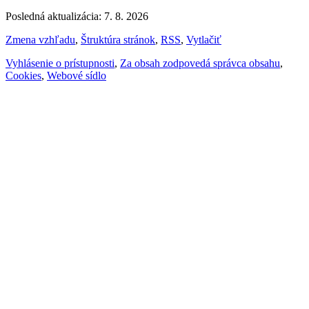
Posledná aktualizácia: 7. 8. 2026
Zmena vzhľadu
,
Štruktúra stránok
,
RSS
,
Vytlačiť
Vyhlásenie o prístupnosti
,
Za obsah zodpovedá správca obsahu
,
Cookies
,
Webové sídlo