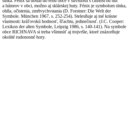
slnka. Fénix sa dostal do erbu obce v súvislosti s činnosťou hút
a hámrov v obci, možno aj sklárskej huty. Fénix je symbolom slnka,
ohňa, očistenia, zmŕtvychvstania (D. Forstner: Die Welt der
Symbole. München 1967, s. 252-254). Stelesňuje aj iné krásne
vlastnosti: kráľovskú hodnosť, šľachtu, jedinečnosť. (J.C. Cooper:
Lexikon der alten Symbole, Leipzig 1986, s. 140-141). Na symbole
obce RICHNAVA si treba všimnúť aj trojvršie, ktoré znázorňuje
okolité rudonosné hory.