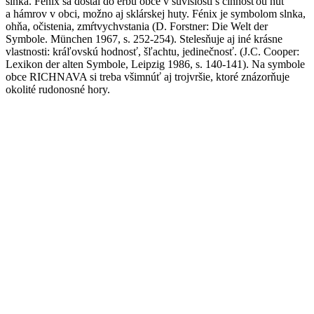
slnka. Fénix sa dostal do erbu obce v súvislosti s činnosťou hút
a hámrov v obci, možno aj sklárskej huty. Fénix je symbolom slnka,
ohňa, očistenia, zmŕtvychvstania (D. Forstner: Die Welt der
Symbole. München 1967, s. 252-254). Stelesňuje aj iné krásne
vlastnosti: kráľovskú hodnosť, šľachtu, jedinečnosť. (J.C. Cooper:
Lexikon der alten Symbole, Leipzig 1986, s. 140-141). Na symbole
obce RICHNAVA si treba všimnúť aj trojvršie, ktoré znázorňuje
okolité rudonosné hory.