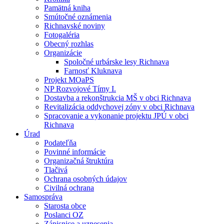
Pamätná kniha
Smútočné oznámenia
Richnavské noviny
Fotogaléria
Obecný rozhlas
Organizácie
Spoločné urbárske lesy Richnava
Farnosť Kluknava
Projekt MOaPS
NP Rozvojové Tímy I.
Dostavba a rekonštrukcia MŠ v obci Richnava
Revitalizácia oddychovej zóny v obci Richnava
Spracovanie a vykonanie projektu JPÚ v obci
Richnava
Úrad
Podateľňa
Povinné informácie
Organizačná štruktúra
Tlačivá
Ochrana osobných údajov
Civilná ochrana
Samospráva
Starosta obce
Poslanci OZ
Zápisnice a uznesenia