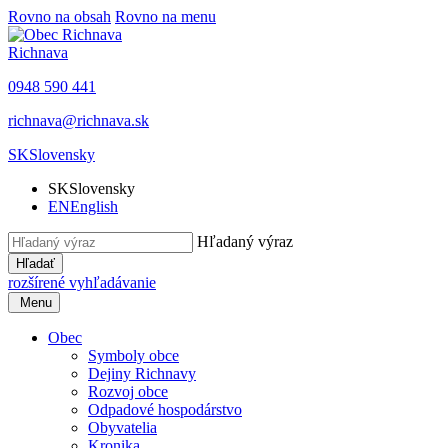
Rovno na obsah
Rovno na menu
Richnava
0948 590 441
richnava@richnava.sk
SK
Slovensky
SK
Slovensky
EN
English
Hľadaný výraz
Hľadať
rozšírené vyhľadávanie
Menu
Obec
Symboly obce
Dejiny Richnavy
Rozvoj obce
Odpadové hospodárstvo
Obyvatelia
Kronika