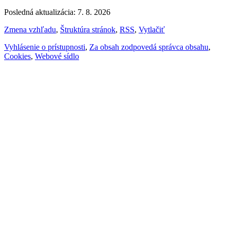
Posledná aktualizácia: 7. 8. 2026
Zmena vzhľadu
,
Štruktúra stránok
,
RSS
,
Vytlačiť
Vyhlásenie o prístupnosti
,
Za obsah zodpovedá správca obsahu
,
Cookies
,
Webové sídlo