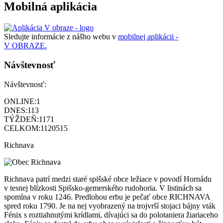
Mobilná aplikácia
Sledujte informácie z nášho webu v
mobilnej aplikácii -
V OBRAZE.
Návštevnosť
Návštevnosť:
ONLINE:
1
DNES:
113
TÝŽDEŇ:
1171
CELKOM:
1120515
Richnava
Richnava patrí medzi staré spišské obce ležiace v povodí Hornádu
v tesnej blízkosti Spišsko-gemerského rudohoria. V listinách sa
spomína v roku 1246. Predlohou erbu je pečať obce RICHNAVA
spred roku 1790. Je na nej vyobrazený na trojvrší stojaci bájny vták
Fénix s roztiahnutými krídlami, dívajúci sa do polotaniera žiariaceho