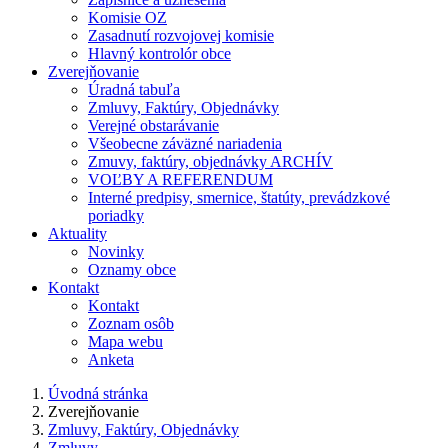
Komisie OZ
Zasadnutí rozvojovej komisie
Hlavný kontrolór obce
Zverejňovanie
Úradná tabuľa
Zmluvy, Faktúry, Objednávky
Verejné obstarávanie
Všeobecne záväzné nariadenia
Zmuvy, faktúry, objednávky ARCHÍV
VOĽBY A REFERENDUM
Interné predpisy, smernice, štatúty, prevádzkové
poriadky
Aktuality
Novinky
Oznamy obce
Kontakt
Kontakt
Zoznam osôb
Mapa webu
Anketa
Úvodná stránka
Zverejňovanie
Zmluvy, Faktúry, Objednávky
Zmluvy