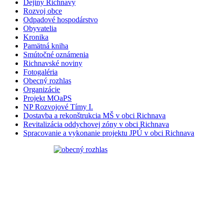
Dejiny Richnavy
Rozvoj obce
Odpadové hospodárstvo
Obyvatelia
Kronika
Pamätná kniha
Smútočné oznámenia
Richnavské noviny
Fotogaléria
Obecný rozhlas
Organizácie
Projekt MOaPS
NP Rozvojové Tímy I.
Dostavba a rekonštrukcia MŠ v obci Richnava
Revitalizácia oddychovej zóny v obci Richnava
Spracovanie a vykonanie projektu JPÚ v obci Richnava