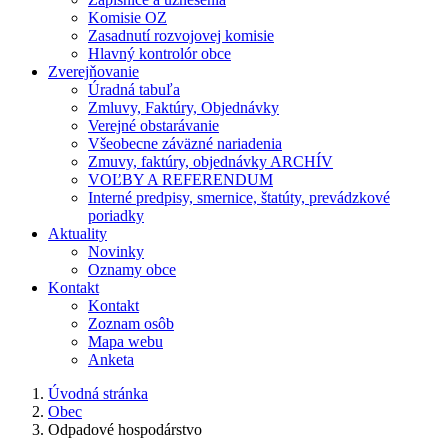
Komisie OZ
Zasadnutí rozvojovej komisie
Hlavný kontrolór obce
Zverejňovanie
Úradná tabuľa
Zmluvy, Faktúry, Objednávky
Verejné obstarávanie
Všeobecne záväzné nariadenia
Zmuvy, faktúry, objednávky ARCHÍV
VOĽBY A REFERENDUM
Interné predpisy, smernice, štatúty, prevádzkové
poriadky
Aktuality
Novinky
Oznamy obce
Kontakt
Kontakt
Zoznam osôb
Mapa webu
Anketa
Úvodná stránka
Obec
Odpadové hospodárstvo