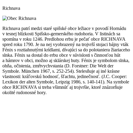
Richnava
Richnava patrí medzi staré spišské obce ležiace v povodí Hornádu
v tesnej blízkosti Spišsko-gemerského rudohoria. V listinách sa
spomína v roku 1246. Predlohou erbu je pečať obce RICHNAVA
spred roku 1790. Je na nej vyobrazený na trojvrší stojaci bájny vták
Fénix s roztiahnutými krídlami, dívajúci sa do polotaniera žiariaceho
slnka. Fénix sa dostal do erbu obce v súvislosti s činnosťou hút
a hámrov v obci, možno aj sklárskej huty. Fénix je symbolom slnka,
ohňa, očistenia, zmŕtvychvstania (D. Forstner: Die Welt der
Symbole. München 1967, s. 252-254). Stelesňuje aj iné krásne
vlastnosti: kráľovskú hodnosť, šľachtu, jedinečnosť. (J.C. Cooper:
Lexikon der alten Symbole, Leipzig 1986, s. 140-141). Na symbole
obce RICHNAVA si treba všimnúť aj trojvršie, ktoré znázorňuje
okolité rudonosné hory.