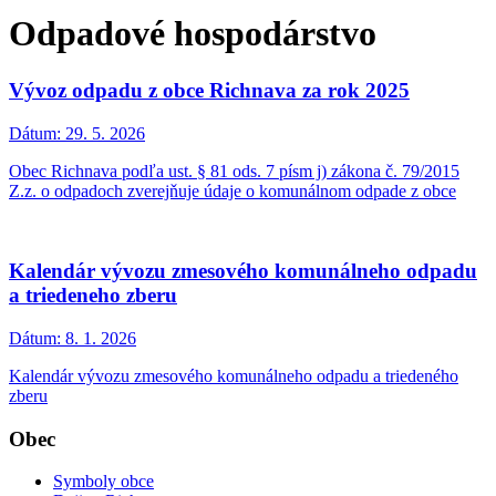
Odpadové hospodárstvo
Vývoz odpadu z obce Richnava za rok 2025
Dátum:
29. 5. 2026
Obec Richnava podľa ust. § 81 ods. 7 písm j) zákona č. 79/2015
Z.z. o odpadoch zverejňuje údaje o komunálnom odpade z obce
Kalendár vývozu zmesového komunálneho odpadu
a triedeneho zberu
Dátum:
8. 1. 2026
Kalendár vývozu zmesového komunálneho odpadu a triedeného
zberu
Obec
Symboly obce