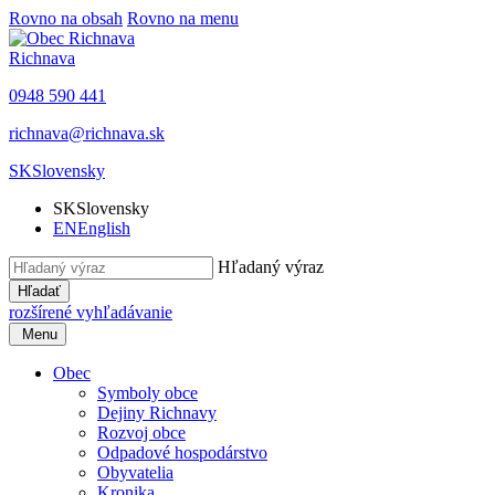
Rovno na obsah
Rovno na menu
Richnava
0948 590 441
richnava@richnava.sk
SK
Slovensky
SK
Slovensky
EN
English
Hľadaný výraz
Hľadať
rozšírené vyhľadávanie
Menu
Obec
Symboly obce
Dejiny Richnavy
Rozvoj obce
Odpadové hospodárstvo
Obyvatelia
Kronika