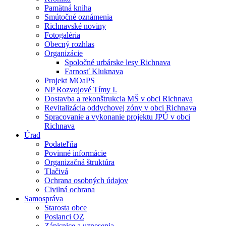
Pamätná kniha
Smútočné oznámenia
Richnavské noviny
Fotogaléria
Obecný rozhlas
Organizácie
Spoločné urbárske lesy Richnava
Farnosť Kluknava
Projekt MOaPS
NP Rozvojové Tímy I.
Dostavba a rekonštrukcia MŠ v obci Richnava
Revitalizácia oddychovej zóny v obci Richnava
Spracovanie a vykonanie projektu JPÚ v obci
Richnava
Úrad
Podateľňa
Povinné informácie
Organizačná štruktúra
Tlačivá
Ochrana osobných údajov
Civilná ochrana
Samospráva
Starosta obce
Poslanci OZ
Zápisnice a uznesenia