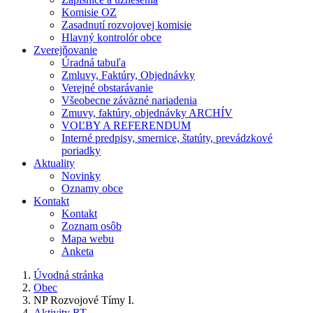
Komisie OZ
Zasadnutí rozvojovej komisie
Hlavný kontrolór obce
Zverejňovanie
Úradná tabuľa
Zmluvy, Faktúry, Objednávky
Verejné obstarávanie
Všeobecne záväzné nariadenia
Zmuvy, faktúry, objednávky ARCHÍV
VOĽBY A REFERENDUM
Interné predpisy, smernice, štatúty, prevádzkové
poriadky
Aktuality
Novinky
Oznamy obce
Kontakt
Kontakt
Zoznam osôb
Mapa webu
Anketa
Úvodná stránka
Obec
NP Rozvojové Tímy I.
Aktivity RT