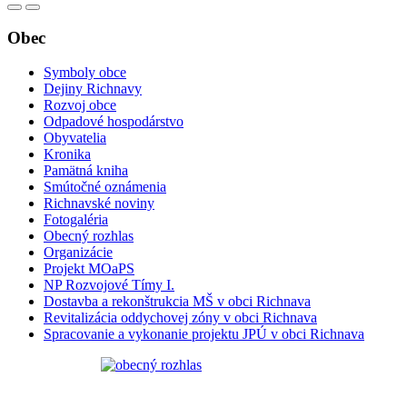
Obec
Symboly obce
Dejiny Richnavy
Rozvoj obce
Odpadové hospodárstvo
Obyvatelia
Kronika
Pamätná kniha
Smútočné oznámenia
Richnavské noviny
Fotogaléria
Obecný rozhlas
Organizácie
Projekt MOaPS
NP Rozvojové Tímy I.
Dostavba a rekonštrukcia MŠ v obci Richnava
Revitalizácia oddychovej zóny v obci Richnava
Spracovanie a vykonanie projektu JPÚ v obci Richnava