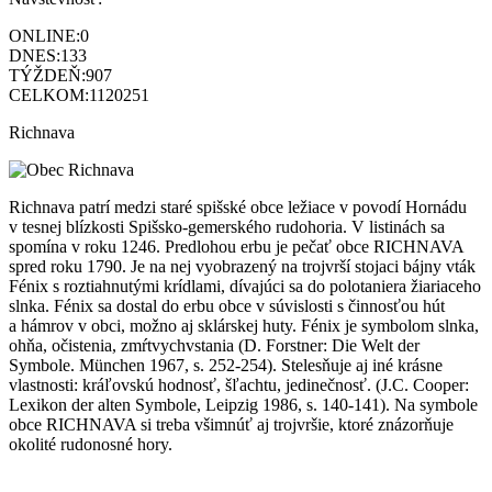
ONLINE:
0
DNES:
133
TÝŽDEŇ:
907
CELKOM:
1120251
Richnava
Richnava patrí medzi staré spišské obce ležiace v povodí Hornádu
v tesnej blízkosti Spišsko-gemerského rudohoria. V listinách sa
spomína v roku 1246. Predlohou erbu je pečať obce RICHNAVA
spred roku 1790. Je na nej vyobrazený na trojvrší stojaci bájny vták
Fénix s roztiahnutými krídlami, dívajúci sa do polotaniera žiariaceho
slnka. Fénix sa dostal do erbu obce v súvislosti s činnosťou hút
a hámrov v obci, možno aj sklárskej huty. Fénix je symbolom slnka,
ohňa, očistenia, zmŕtvychvstania (D. Forstner: Die Welt der
Symbole. München 1967, s. 252-254). Stelesňuje aj iné krásne
vlastnosti: kráľovskú hodnosť, šľachtu, jedinečnosť. (J.C. Cooper:
Lexikon der alten Symbole, Leipzig 1986, s. 140-141). Na symbole
obce RICHNAVA si treba všimnúť aj trojvršie, ktoré znázorňuje
okolité rudonosné hory.