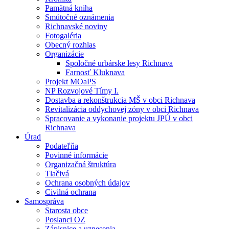
Pamätná kniha
Smútočné oznámenia
Richnavské noviny
Fotogaléria
Obecný rozhlas
Organizácie
Spoločné urbárske lesy Richnava
Farnosť Kluknava
Projekt MOaPS
NP Rozvojové Tímy I.
Dostavba a rekonštrukcia MŠ v obci Richnava
Revitalizácia oddychovej zóny v obci Richnava
Spracovanie a vykonanie projektu JPÚ v obci
Richnava
Úrad
Podateľňa
Povinné informácie
Organizačná štruktúra
Tlačivá
Ochrana osobných údajov
Civilná ochrana
Samospráva
Starosta obce
Poslanci OZ
Zápisnice a uznesenia