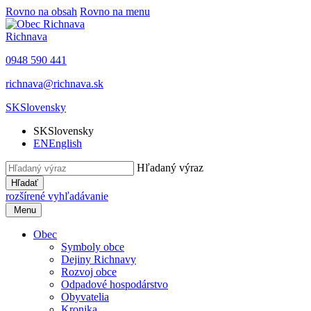
Rovno na obsah
Rovno na menu
Richnava
0948 590 441
richnava@richnava.sk
SK
Slovensky
SK
Slovensky
EN
English
Hľadaný výraz
Hľadať
rozšírené vyhľadávanie
Menu
Obec
Symboly obce
Dejiny Richnavy
Rozvoj obce
Odpadové hospodárstvo
Obyvatelia
Kronika