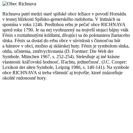
Richnava patrí medzi staré spišské obce ležiace v povodí Hornádu
v tesnej blízkosti Spišsko-gemerského rudohoria. V listinách sa
spomína v roku 1246. Predlohou erbu je pečať obce RICHNAVA
spred roku 1790. Je na nej vyobrazený na trojvrší stojaci bájny vták
Fénix s roztiahnutými krídlami, dívajúci sa do polotaniera žiariaceho
slnka. Fénix sa dostal do erbu obce v súvislosti s činnosťou hút
a hámrov v obci, možno aj sklárskej huty. Fénix je symbolom slnka,
ohňa, očistenia, zmŕtvychvstania (D. Forstner: Die Welt der
Symbole. München 1967, s. 252-254). Stelesňuje aj iné krásne
vlastnosti: kráľovskú hodnosť, šľachtu, jedinečnosť. (J.C. Cooper:
Lexikon der alten Symbole, Leipzig 1986, s. 140-141). Na symbole
obce RICHNAVA si treba všimnúť aj trojvršie, ktoré znázorňuje
okolité rudonosné hory.