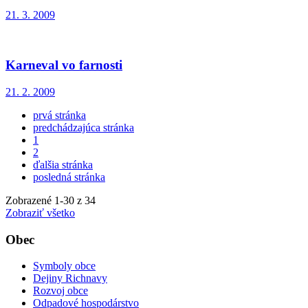
21. 3. 2009
Karneval vo farnosti
21. 2. 2009
prvá stránka
predchádzajúca stránka
1
2
ďalšia stránka
posledná stránka
Zobrazené
1
-
30
z 34
Zobraziť všetko
Obec
Symboly obce
Dejiny Richnavy
Rozvoj obce
Odpadové hospodárstvo