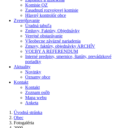
Komisie OZ
Zasadnutí rozvojovej komisie
Hlavný kontrolór obce
Zverejňovanie
Úradná tabuľa
Zmluvy, Faktúry, Objednávky
Verejné obstarávanie
Všeobecne záväzné nariadenia
Zmuvy, faktúry, objednávky ARCHÍV
VOĽBY A REFERENDUM
Interné predpisy, smernice, štatúty, prevádzkové
poriadky
Aktuality
Novinky
Oznamy obce
Kontakt
Kontakt
Zoznam osôb
Mapa webu
Anketa
Úvodná stránka
Obec
Fotogaléria
2009