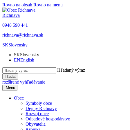
Rovno na obsah
Rovno na menu
Richnava
0948 590 441
richnava@richnava.sk
SK
Slovensky
SK
Slovensky
EN
English
Hľadaný výraz
Hľadať
rozšírené vyhľadávanie
Menu
Obec
Symboly obce
Dejiny Richnavy
Rozvoj obce
Odpadové hospodárstvo
Obyvatelia
Kronika