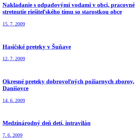
Nakladanie s odpadovými vodami v obci, pracovné
stretnutie riešiteľského tímu so starostkou obce
15. 7. 2009
Hasičské preteky v Šuňave
12. 7. 2009
Okresné preteky dobrovoľných požiarnych zborov,
Danišovce
14. 6. 2009
Medzinárodný deň detí, intravilán
7. 6. 2009