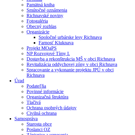
Pamätná kniha
Smútočné oznámenia
Richnavské noviny
Fotogaléria
Obecný rozhlas
Organizácie
Spoločné urbárske lesy Richnava
Farnosť Kluknava
Projekt MOaPS
NP Rozvojové Tímy I.
Dostavba a rekonštrukcia MŠ v obci Richnava
Revitalizácia oddychovej zóny v obci Richnava
Spracovanie a vykonanie projektu JPÚ v obci
Richnava
Úrad
Podateľňa
Povinné informácie
Organizačná štruktúra
Tlačivá
Ochrana osobných údajov
Civilná ochrana
Samospráva
Starosta obce
Poslanci OZ
Zápisnice a uznesenia