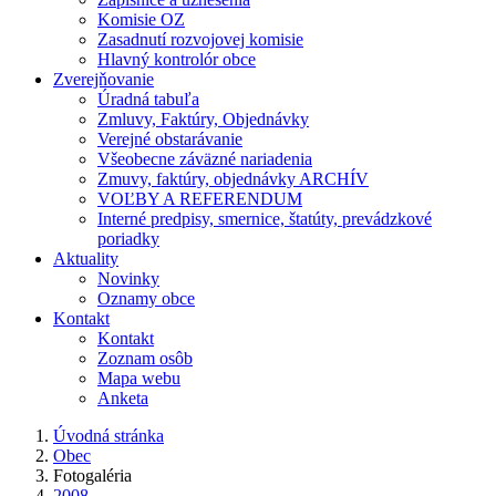
Komisie OZ
Zasadnutí rozvojovej komisie
Hlavný kontrolór obce
Zverejňovanie
Úradná tabuľa
Zmluvy, Faktúry, Objednávky
Verejné obstarávanie
Všeobecne záväzné nariadenia
Zmuvy, faktúry, objednávky ARCHÍV
VOĽBY A REFERENDUM
Interné predpisy, smernice, štatúty, prevádzkové
poriadky
Aktuality
Novinky
Oznamy obce
Kontakt
Kontakt
Zoznam osôb
Mapa webu
Anketa
Úvodná stránka
Obec
Fotogaléria
2008