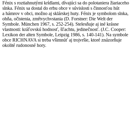
Fénix s roztiahnutými krídlami, dívajúci sa do polotaniera žiariaceho
slnka. Fénix sa dostal do erbu obce v súvislosti s činnosťou hút
a hámrov v obci, možno aj sklárskej huty. Fénix je symbolom slnka,
ohňa, očistenia, zmŕtvychvstania (D. Forstner: Die Welt der
Symbole. München 1967, s. 252-254). Stelesňuje aj iné krásne
vlastnosti: kráľovskú hodnosť, šľachtu, jedinečnosť. (J.C. Cooper:
Lexikon der alten Symbole, Leipzig 1986, s. 140-141). Na symbole
obce RICHNAVA si treba všimnúť aj trojvršie, ktoré znázorňuje
okolité rudonosné hory.