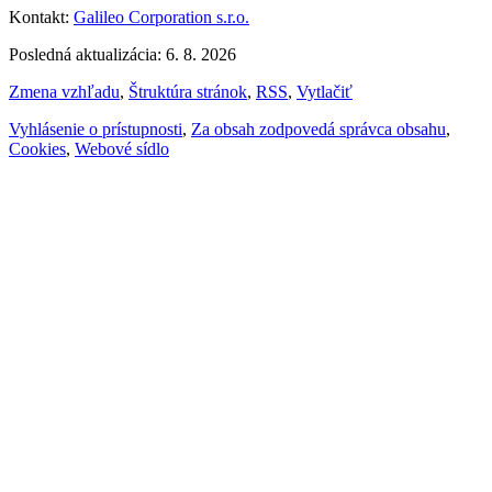
Kontakt:
Galileo Corporation s.r.o.
Posledná aktualizácia: 6. 8. 2026
Zmena vzhľadu
,
Štruktúra stránok
,
RSS
,
Vytlačiť
Vyhlásenie o prístupnosti
,
Za obsah zodpovedá správca obsahu
,
Cookies
,
Webové sídlo