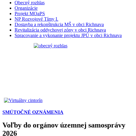
Obecný rozhlas
Organizácie
Projekt MOaPS
NP Rozvojové Tímy I.
Dostavba a rekonštrukcia MŠ v obci Richnava
Revitalizácia oddychovej zóny v obci Richnava
Spracovanie a vykonanie projektu JPÚ v obci Richnava
SMÚTOČNÉ OZNÁMENIA
Voľby do orgánov územnej samosprávy
2026