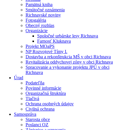
Pamätná kniha
Smútočné oznámenia
Richnavské noviny
Fotogaléria
Obecný rozhlas
Organizácie
Spoločné urbárske lesy Richnava
Farnosť Kluknava
Projekt MOaPS
NP Rozvojové Tímy I.
Dostavba a rekonštrukcia MŠ v obci Richnava
Revitalizácia oddychovej zóny v obci Richnava
Spracovanie a vykonanie projektu JPÚ v obci
Richnava
Úrad
Podateľňa
Povinné informácie
Organizačná štruktúra
Tlačivá
Ochrana osobných údajov
Civilná ochrana
Samospráva
Starosta obce
Poslanci OZ
Zápisnice a uznesenia