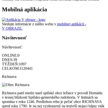
Mobilná aplikácia
Sledujte informácie z nášho webu v
mobilnej aplikácii -
V OBRAZE.
Návštevnosť
Návštevnosť:
ONLINE:
0
DNES:
39
TÝŽDEŇ:
1097
CELKOM:
1120441
Richnava
Richnava patrí medzi staré spišské obce ležiace v povodí Hornádu
v tesnej blízkosti Spišsko-gemerského rudohoria. V listinách sa
spomína v roku 1246. Predlohou erbu je pečať obce RICHNAVA
spred roku 1790. Je na nej vyobrazený na trojvrší stojaci bájny vták