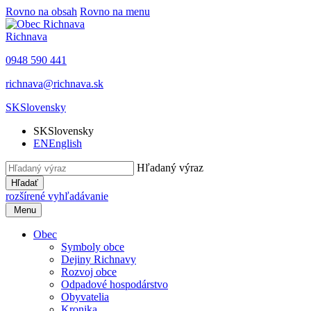
Rovno na obsah
Rovno na menu
Richnava
0948 590 441
richnava@richnava.sk
SK
Slovensky
SK
Slovensky
EN
English
Hľadaný výraz
Hľadať
rozšírené vyhľadávanie
Menu
Obec
Symboly obce
Dejiny Richnavy
Rozvoj obce
Odpadové hospodárstvo
Obyvatelia
Kronika