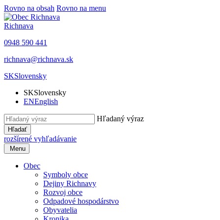
Rovno na obsah
Rovno na menu
Richnava
0948 590 441
richnava@richnava.sk
SK
Slovensky
SK
Slovensky
EN
English
Hľadaný výraz
Hľadať
rozšírené vyhľadávanie
Menu
Obec
Symboly obce
Dejiny Richnavy
Rozvoj obce
Odpadové hospodárstvo
Obyvatelia
Kronika