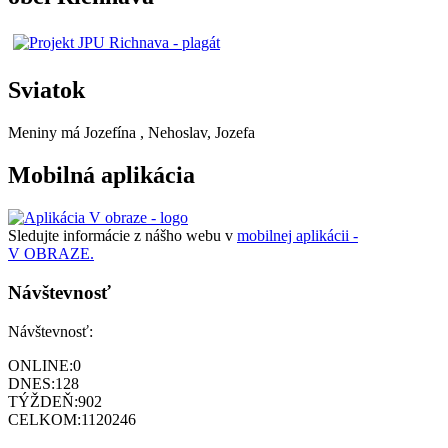
Sviatok
Meniny má
Jozefína
, Nehoslav, Jozefa
Mobilná aplikácia
Sledujte informácie z nášho webu v
mobilnej aplikácii -
V OBRAZE.
Návštevnosť
Návštevnosť:
ONLINE:
0
DNES:
128
TÝŽDEŇ:
902
CELKOM:
1120246