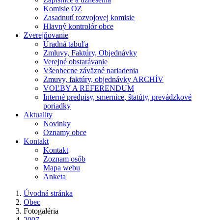
Komisie OZ
Zasadnutí rozvojovej komisie
Hlavný kontrolór obce
Zverejňovanie
Úradná tabuľa
Zmluvy, Faktúry, Objednávky
Verejné obstarávanie
Všeobecne záväzné nariadenia
Zmuvy, faktúry, objednávky ARCHÍV
VOĽBY A REFERENDUM
Interné predpisy, smernice, štatúty, prevádzkové
poriadky
Aktuality
Novinky
Oznamy obce
Kontakt
Kontakt
Zoznam osôb
Mapa webu
Anketa
Úvodná stránka
Obec
Fotogaléria
2007