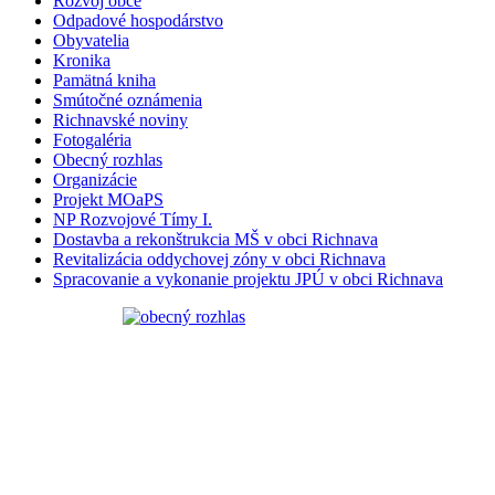
Rozvoj obce
Odpadové hospodárstvo
Obyvatelia
Kronika
Pamätná kniha
Smútočné oznámenia
Richnavské noviny
Fotogaléria
Obecný rozhlas
Organizácie
Projekt MOaPS
NP Rozvojové Tímy I.
Dostavba a rekonštrukcia MŠ v obci Richnava
Revitalizácia oddychovej zóny v obci Richnava
Spracovanie a vykonanie projektu JPÚ v obci Richnava