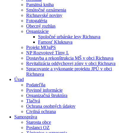
Pamätná kniha
Smútočné oznámenia
Richnavské noviny
Fotogaléria
Obecný rozhlas
Organizácie
Spoločné urbárske lesy Richnava
Farnosť Kluknava
Projekt MOaPS
NP Rozvojové Tímy I.
Dostavba a rekonštrukcia MŠ v obci Richnava
Revitalizácia oddychovej zóny v obci Richnava
Spracovanie a vykonanie projektu JPÚ v obci
Richnava
Úrad
Podateľňa
Povinné informácie
Organizačná štruktúra
Tlačivá
Ochrana osobných údajov
Civilná ochrana
Samospráva
Starosta obce
Poslanci OZ
Zápisnice a uznesenia