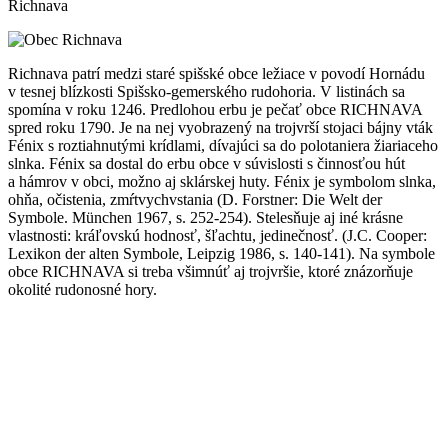
Richnava
Richnava patrí medzi staré spišské obce ležiace v povodí Hornádu
v tesnej blízkosti Spišsko-gemerského rudohoria. V listinách sa
spomína v roku 1246. Predlohou erbu je pečať obce RICHNAVA
spred roku 1790. Je na nej vyobrazený na trojvrší stojaci bájny vták
Fénix s roztiahnutými krídlami, dívajúci sa do polotaniera žiariaceho
slnka. Fénix sa dostal do erbu obce v súvislosti s činnosťou hút
a hámrov v obci, možno aj sklárskej huty. Fénix je symbolom slnka,
ohňa, očistenia, zmŕtvychvstania (D. Forstner: Die Welt der
Symbole. München 1967, s. 252-254). Stelesňuje aj iné krásne
vlastnosti: kráľovskú hodnosť, šľachtu, jedinečnosť. (J.C. Cooper:
Lexikon der alten Symbole, Leipzig 1986, s. 140-141). Na symbole
obce RICHNAVA si treba všimnúť aj trojvršie, ktoré znázorňuje
okolité rudonosné hory.