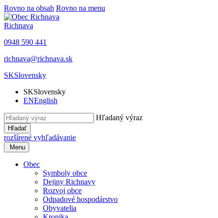
Rovno na obsah
Rovno na menu
Richnava
0948 590 441
richnava@richnava.sk
SK
Slovensky
SK
Slovensky
EN
English
Hľadaný výraz
Hľadať
rozšírené vyhľadávanie
Menu
Obec
Symboly obce
Dejiny Richnavy
Rozvoj obce
Odpadové hospodárstvo
Obyvatelia
Kronika