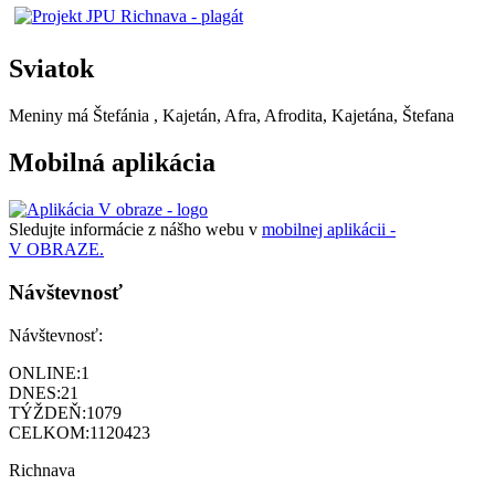
Sviatok
Meniny má
Štefánia
, Kajetán, Afra, Afrodita, Kajetána, Štefana
Mobilná aplikácia
Sledujte informácie z nášho webu v
mobilnej aplikácii -
V OBRAZE.
Návštevnosť
Návštevnosť:
ONLINE:
1
DNES:
21
TÝŽDEŇ:
1079
CELKOM:
1120423
Richnava