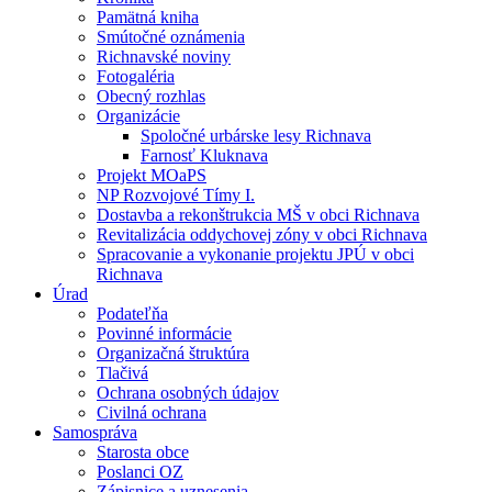
Pamätná kniha
Smútočné oznámenia
Richnavské noviny
Fotogaléria
Obecný rozhlas
Organizácie
Spoločné urbárske lesy Richnava
Farnosť Kluknava
Projekt MOaPS
NP Rozvojové Tímy I.
Dostavba a rekonštrukcia MŠ v obci Richnava
Revitalizácia oddychovej zóny v obci Richnava
Spracovanie a vykonanie projektu JPÚ v obci
Richnava
Úrad
Podateľňa
Povinné informácie
Organizačná štruktúra
Tlačivá
Ochrana osobných údajov
Civilná ochrana
Samospráva
Starosta obce
Poslanci OZ
Zápisnice a uznesenia