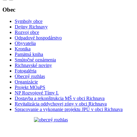
Obec
Symboly obce
Dejiny Richnavy
Rozvoj obce
Odpadové hospodárstvo
Obyvatelia
Kronika
Pamätná kniha
Smútočné oznámenia
Richnavské noviny
Fotogaléria
Obecný rozhlas
Organizácie
Projekt MOaPS
NP Rozvojové Tímy I.
Dostavba a rekonštrukcia MŠ v obci Richnava
Revitalizácia oddychovej zóny v obci Richnava
Spracovanie a vykonanie projektu JPÚ v obci Richnava