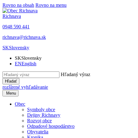
Rovno na obsah
Rovno na menu
Richnava
0948 590 441
richnava@richnava.sk
SK
Slovensky
SK
Slovensky
EN
English
Hľadaný výraz
Hľadať
rozšírené vyhľadávanie
Menu
Obec
Symboly obce
Dejiny Richnavy
Rozvoj obce
Odpadové hospodárstvo
Obyvatelia
Kronika