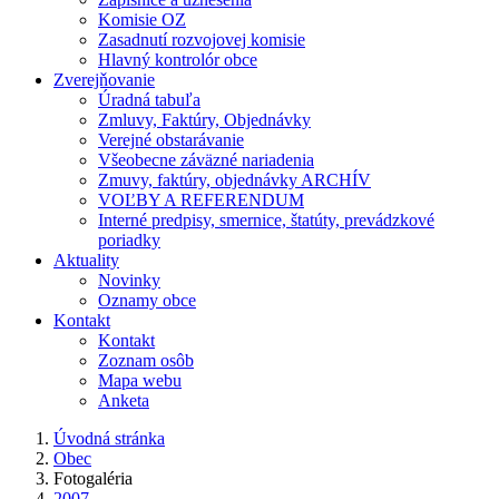
Komisie OZ
Zasadnutí rozvojovej komisie
Hlavný kontrolór obce
Zverejňovanie
Úradná tabuľa
Zmluvy, Faktúry, Objednávky
Verejné obstarávanie
Všeobecne záväzné nariadenia
Zmuvy, faktúry, objednávky ARCHÍV
VOĽBY A REFERENDUM
Interné predpisy, smernice, štatúty, prevádzkové
poriadky
Aktuality
Novinky
Oznamy obce
Kontakt
Kontakt
Zoznam osôb
Mapa webu
Anketa
Úvodná stránka
Obec
Fotogaléria
2007