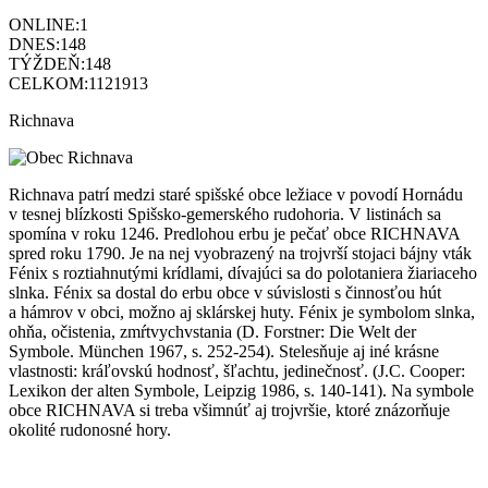
ONLINE:
1
DNES:
148
TÝŽDEŇ:
148
CELKOM:
1121913
Richnava
Richnava patrí medzi staré spišské obce ležiace v povodí Hornádu
v tesnej blízkosti Spišsko-gemerského rudohoria. V listinách sa
spomína v roku 1246. Predlohou erbu je pečať obce RICHNAVA
spred roku 1790. Je na nej vyobrazený na trojvrší stojaci bájny vták
Fénix s roztiahnutými krídlami, dívajúci sa do polotaniera žiariaceho
slnka. Fénix sa dostal do erbu obce v súvislosti s činnosťou hút
a hámrov v obci, možno aj sklárskej huty. Fénix je symbolom slnka,
ohňa, očistenia, zmŕtvychvstania (D. Forstner: Die Welt der
Symbole. München 1967, s. 252-254). Stelesňuje aj iné krásne
vlastnosti: kráľovskú hodnosť, šľachtu, jedinečnosť. (J.C. Cooper:
Lexikon der alten Symbole, Leipzig 1986, s. 140-141). Na symbole
obce RICHNAVA si treba všimnúť aj trojvršie, ktoré znázorňuje
okolité rudonosné hory.