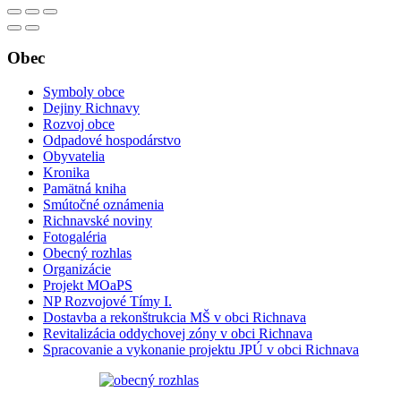
Obec
Symboly obce
Dejiny Richnavy
Rozvoj obce
Odpadové hospodárstvo
Obyvatelia
Kronika
Pamätná kniha
Smútočné oznámenia
Richnavské noviny
Fotogaléria
Obecný rozhlas
Organizácie
Projekt MOaPS
NP Rozvojové Tímy I.
Dostavba a rekonštrukcia MŠ v obci Richnava
Revitalizácia oddychovej zóny v obci Richnava
Spracovanie a vykonanie projektu JPÚ v obci Richnava