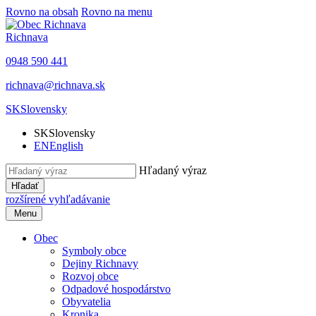
Rovno na obsah
Rovno na menu
Richnava
0948 590 441
richnava@richnava.sk
SK
Slovensky
SK
Slovensky
EN
English
Hľadaný výraz
Hľadať
rozšírené vyhľadávanie
Menu
Obec
Symboly obce
Dejiny Richnavy
Rozvoj obce
Odpadové hospodárstvo
Obyvatelia
Kronika