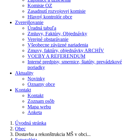
Komisie OZ
Zasadnutí rozvojovej komisie
Hlavný kontrolór obce
Zverejňovanie
Úradná tabuľa
Zmluvy, Faktúry, Objednávky
Verejné obstarávanie
Všeobecne záväzné nariadenia
Zmuvy, faktúry, objednávky ARCHÍV
VOĽBY A REFERENDUM
Interné predpisy, smernice, štatúty, prevádzkové
poriadky
Aktuality
Novinky
Oznamy obce
Kontakt
Kontakt
Zoznam osôb
Mapa webu
Anketa
Úvodná stránka
Obec
Dostavba a rekonštrukcia MŠ v obci...
Fotogaléria