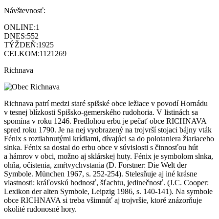
Návštevnosť:
ONLINE:
1
DNES:
552
TÝŽDEŇ:
1925
CELKOM:
1121269
Richnava
Richnava patrí medzi staré spišské obce ležiace v povodí Hornádu
v tesnej blízkosti Spišsko-gemerského rudohoria. V listinách sa
spomína v roku 1246. Predlohou erbu je pečať obce RICHNAVA
spred roku 1790. Je na nej vyobrazený na trojvrší stojaci bájny vták
Fénix s roztiahnutými krídlami, dívajúci sa do polotaniera žiariaceho
slnka. Fénix sa dostal do erbu obce v súvislosti s činnosťou hút
a hámrov v obci, možno aj sklárskej huty. Fénix je symbolom slnka,
ohňa, očistenia, zmŕtvychvstania (D. Forstner: Die Welt der
Symbole. München 1967, s. 252-254). Stelesňuje aj iné krásne
vlastnosti: kráľovskú hodnosť, šľachtu, jedinečnosť. (J.C. Cooper:
Lexikon der alten Symbole, Leipzig 1986, s. 140-141). Na symbole
obce RICHNAVA si treba všimnúť aj trojvršie, ktoré znázorňuje
okolité rudonosné hory.