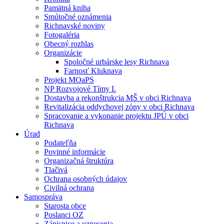
Pamätná kniha
Smútočné oznámenia
Richnavské noviny
Fotogaléria
Obecný rozhlas
Organizácie
Spoločné urbárske lesy Richnava
Farnosť Kluknava
Projekt MOaPS
NP Rozvojové Tímy I.
Dostavba a rekonštrukcia MŠ v obci Richnava
Revitalizácia oddychovej zóny v obci Richnava
Spracovanie a vykonanie projektu JPÚ v obci
Richnava
Úrad
Podateľňa
Povinné informácie
Organizačná štruktúra
Tlačivá
Ochrana osobných údajov
Civilná ochrana
Samospráva
Starosta obce
Poslanci OZ
Zápisnice a uznesenia