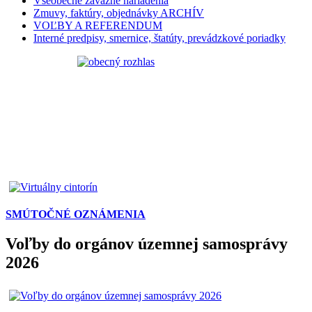
Všeobecne záväzné nariadenia
Zmuvy, faktúry, objednávky ARCHÍV
VOĽBY A REFERENDUM
Interné predpisy, smernice, štatúty, prevádzkové poriadky
SMÚTOČNÉ OZNÁMENIA
Voľby do orgánov územnej samosprávy
2026