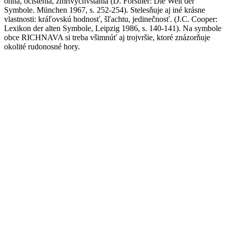
ohňa, očistenia, zmŕtvychvstania (D. Forstner: Die Welt der
Symbole. München 1967, s. 252-254). Stelesňuje aj iné krásne
vlastnosti: kráľovskú hodnosť, šľachtu, jedinečnosť. (J.C. Cooper:
Lexikon der alten Symbole, Leipzig 1986, s. 140-141). Na symbole
obce RICHNAVA si treba všimnúť aj trojvršie, ktoré znázorňuje
okolité rudonosné hory.