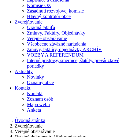
Komisie OZ
Zasadnutí rozvojovej komisie
Hlavný kontrolór obce
Zverejňovanie
Úradná tabuľa
Zmluvy, Faktúry, Objednávky
Verejné obstarávanie
Všeobecne záväzné nariadenia
Zmuvy, faktúry, objednávky ARCHÍV
VOĽBY A REFERENDUM
Interné predpisy, smernice, štatúty, prevádzkové
poriadky
Aktuality
Novinky
Oznamy obce
Kontakt
Kontakt
Zoznam osôb
Mapa webu
Anketa
Úvodná stránka
Zverejňovanie
Verejné obstarávanie
Ostatné dokumenty / Súhrnné správy