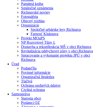
Pamätná kniha
Smútočné oznámenia
Richnavské noviny
Fotogaléria
Obecný rozhlas
Organizácie
Spoločné urbárske lesy Richnava
Farnosť Kluknava
Projekt MOaPS
NP Rozvojové Tímy I.
Dostavba a rekonštrukcia MŠ v obci Richnava
Revitalizácia oddychovej zóny v obci Richnava
Spracovanie a vykonanie projektu JPÚ v obci
Richnava
Úrad
Podateľňa
Povinné informácie
Organizačná štruktúra
Tlačivá
Ochrana osobných údajov
Civilná ochrana
Samospráva
Starosta obce
Poslanci OZ
Zápisnice a uznesenia