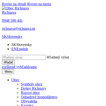
Rovno na obsah
Rovno na menu
Richnava
0948 590 441
richnava@richnava.sk
SK
Slovensky
SK
Slovensky
EN
English
Hľadaný výraz
Hľadať
rozšírené vyhľadávanie
Menu
Obec
Symboly obce
Dejiny Richnavy
Rozvoj obce
Odpadové hospodárstvo
Obyvatelia
Kronika