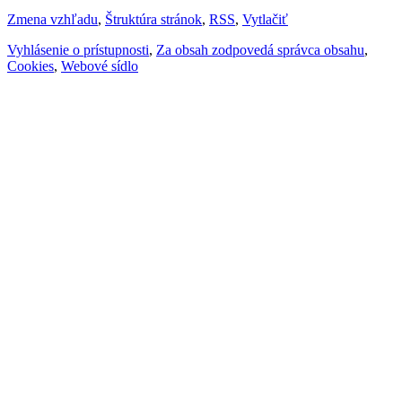
Zmena vzhľadu
,
Štruktúra stránok
,
RSS
,
Vytlačiť
Vyhlásenie o prístupnosti
,
Za obsah zodpovedá správca obsahu
,
Cookies
,
Webové sídlo