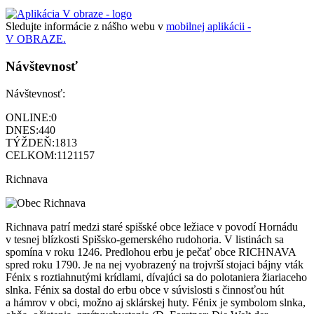
Sledujte informácie z nášho webu v
mobilnej aplikácii -
V OBRAZE.
Návštevnosť
Návštevnosť:
ONLINE:
0
DNES:
440
TÝŽDEŇ:
1813
CELKOM:
1121157
Richnava
Richnava patrí medzi staré spišské obce ležiace v povodí Hornádu
v tesnej blízkosti Spišsko-gemerského rudohoria. V listinách sa
spomína v roku 1246. Predlohou erbu je pečať obce RICHNAVA
spred roku 1790. Je na nej vyobrazený na trojvrší stojaci bájny vták
Fénix s roztiahnutými krídlami, dívajúci sa do polotaniera žiariaceho
slnka. Fénix sa dostal do erbu obce v súvislosti s činnosťou hút
a hámrov v obci, možno aj sklárskej huty. Fénix je symbolom slnka,