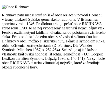
Richnava patrí medzi staré spišské obce ležiace v povodí Hornádu
v tesnej blízkosti Spišsko-gemerského rudohoria. V listinách sa
spomína v roku 1246. Predlohou erbu je pečať obce RICHNAVA
spred roku 1790. Je na nej vyobrazený na trojvrší stojaci bájny vták
Fénix s roztiahnutými krídlami, dívajúci sa do polotaniera žiariaceho
slnka. Fénix sa dostal do erbu obce v súvislosti s činnosťou hút
a hámrov v obci, možno aj sklárskej huty. Fénix je symbolom slnka,
ohňa, očistenia, zmŕtvychvstania (D. Forstner: Die Welt der
Symbole. München 1967, s. 252-254). Stelesňuje aj iné krásne
vlastnosti: kráľovskú hodnosť, šľachtu, jedinečnosť. (J.C. Cooper:
Lexikon der alten Symbole, Leipzig 1986, s. 140-141). Na symbole
obce RICHNAVA si treba všimnúť aj trojvršie, ktoré znázorňuje
okolité rudonosné hory.