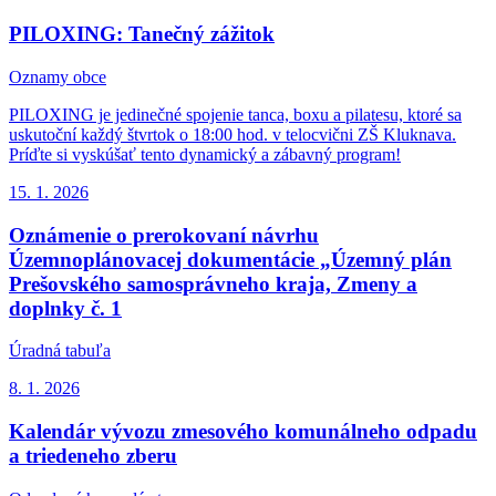
PILOXING: Tanečný zážitok
Oznamy obce
PILOXING je jedinečné spojenie tanca, boxu a pilatesu, ktoré sa
uskutoční každý štvrtok o 18:00 hod. v telocvični ZŠ Kluknava.
Príďte si vyskúšať tento dynamický a zábavný program!
15. 1.
2026
Oznámenie o prerokovaní návrhu
Územnoplánovacej dokumentácie „Územný plán
Prešovského samosprávneho kraja, Zmeny a
doplnky č. 1
Úradná tabuľa
8. 1.
2026
Kalendár vývozu zmesového komunálneho odpadu
a triedeneho zberu