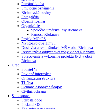
Pamätná kniha
Smútočné oznámenia
Richnavské noviny
Fotogaléria
Obecný rozhlas
Organizácie
Spoločné urbárske lesy Richnava
Farnosť Kluknava
Projekt MOaPS
NP Rozvojové Tímy I.
Dostavba a rekonštrukcia MŠ v obci Richnava
Revitalizácia oddychovej zóny v obci Richnava
Spracovanie a vykonanie projektu JPÚ v obci
Richnava
Úrad
Podateľňa
Povinné informácie
Organizačná štruktúra
Tlačivá
Ochrana osobných údajov
Civilná ochrana
Samospráva
Starosta obce
Poslanci OZ
Zápisnice a uznesenia