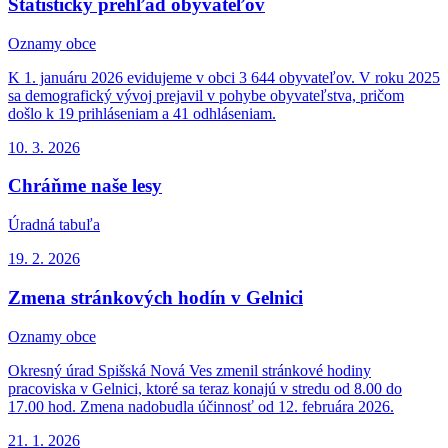
Štatistický prehľad obyvateľov
Oznamy obce
K 1. januáru 2026 evidujeme v obci 3 644 obyvateľov. V roku 2025
sa demografický vývoj prejavil v pohybe obyvateľstva, pričom
došlo k 19 prihláseniam a 41 odhláseniam.
10. 3.
2026
Chráňme naše lesy
Úradná tabuľa
19. 2.
2026
Zmena stránkových hodín v Gelnici
Oznamy obce
Okresný úrad Spišská Nová Ves zmenil stránkové hodiny
pracoviska v Gelnici, ktoré sa teraz konajú v stredu od 8.00 do
17.00 hod. Zmena nadobudla účinnosť od 12. februára 2026.
21. 1.
2026