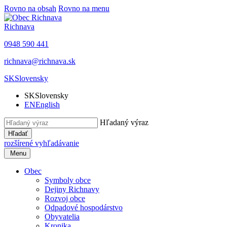
Rovno na obsah
Rovno na menu
Richnava
0948 590 441
richnava@richnava.sk
SK
Slovensky
SK
Slovensky
EN
English
Hľadaný výraz
Hľadať
rozšírené vyhľadávanie
Menu
Obec
Symboly obce
Dejiny Richnavy
Rozvoj obce
Odpadové hospodárstvo
Obyvatelia
Kronika