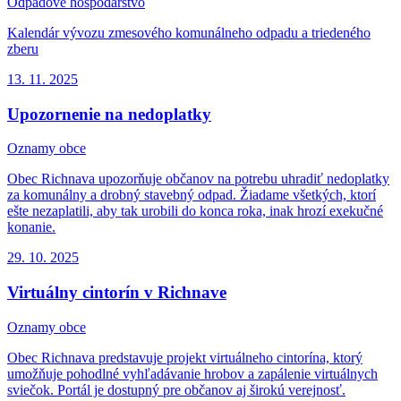
Odpadové hospodárstvo
Kalendár vývozu zmesového komunálneho odpadu a triedeného
zberu
13. 11.
2025
Upozornenie na nedoplatky
Oznamy obce
Obec Richnava upozorňuje občanov na potrebu uhradiť nedoplatky
za komunálny a drobný stavebný odpad. Žiadame všetkých, ktorí
ešte nezaplatili, aby tak urobili do konca roka, inak hrozí exekučné
konanie.
29. 10.
2025
Virtuálny cintorín v Richnave
Oznamy obce
Obec Richnava predstavuje projekt virtuálneho cintorína, ktorý
umožňuje pohodlné vyhľadávanie hrobov a zapálenie virtuálnych
sviečok. Portál je dostupný pre občanov aj širokú verejnosť.