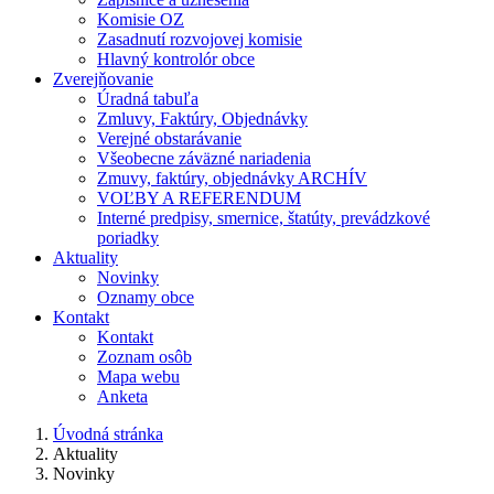
Komisie OZ
Zasadnutí rozvojovej komisie
Hlavný kontrolór obce
Zverejňovanie
Úradná tabuľa
Zmluvy, Faktúry, Objednávky
Verejné obstarávanie
Všeobecne záväzné nariadenia
Zmuvy, faktúry, objednávky ARCHÍV
VOĽBY A REFERENDUM
Interné predpisy, smernice, štatúty, prevádzkové
poriadky
Aktuality
Novinky
Oznamy obce
Kontakt
Kontakt
Zoznam osôb
Mapa webu
Anketa
Úvodná stránka
Aktuality
Novinky