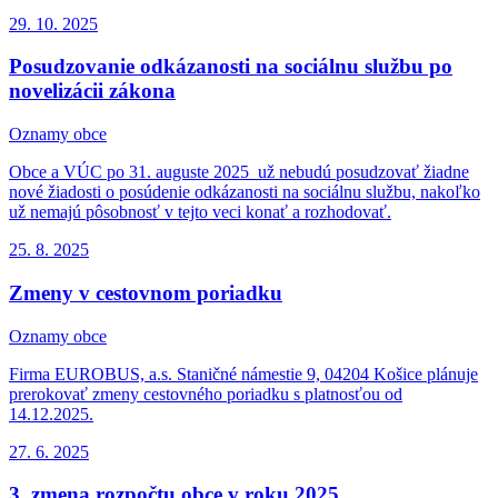
29. 10.
2025
Posudzovanie odkázanosti na sociálnu službu po
novelizácii zákona
Oznamy obce
Obce a VÚC po 31. auguste 2025 už nebudú posudzovať žiadne
nové žiadosti o posúdenie odkázanosti na sociálnu službu, nakoľko
už nemajú pôsobnosť v tejto veci konať a rozhodovať.
25. 8.
2025
Zmeny v cestovnom poriadku
Oznamy obce
Firma EUROBUS, a.s. Staničné námestie 9, 04204 Košice plánuje
prerokovať zmeny cestovného poriadku s platnosťou od
14.12.2025.
27. 6.
2025
3. zmena rozpočtu obce v roku 2025