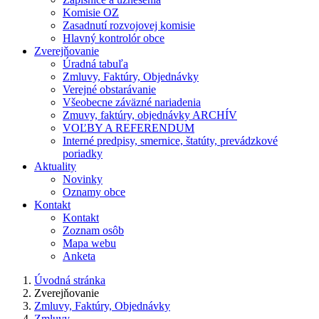
Komisie OZ
Zasadnutí rozvojovej komisie
Hlavný kontrolór obce
Zverejňovanie
Úradná tabuľa
Zmluvy, Faktúry, Objednávky
Verejné obstarávanie
Všeobecne záväzné nariadenia
Zmuvy, faktúry, objednávky ARCHÍV
VOĽBY A REFERENDUM
Interné predpisy, smernice, štatúty, prevádzkové
poriadky
Aktuality
Novinky
Oznamy obce
Kontakt
Kontakt
Zoznam osôb
Mapa webu
Anketa
Úvodná stránka
Zverejňovanie
Zmluvy, Faktúry, Objednávky
Zmluvy