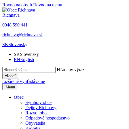
Rovno na obsah
Rovno na menu
Richnava
0948 590 441
richnava@richnava.sk
SK
Slovensky
SK
Slovensky
EN
English
Hľadaný výraz
Hľadať
rozšírené vyhľadávanie
Menu
Obec
Symboly obce
Dejiny Richnavy
Rozvoj obce
Odpadové hospodárstvo
Obyvatelia
Kronika