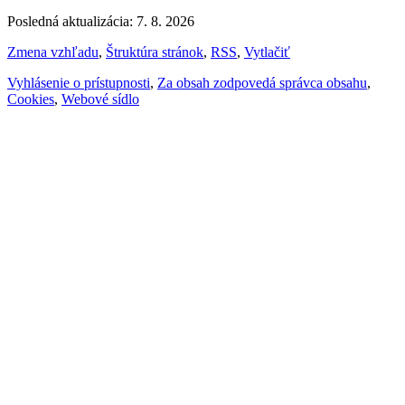
Posledná aktualizácia: 7. 8. 2026
Zmena vzhľadu
,
Štruktúra stránok
,
RSS
,
Vytlačiť
Vyhlásenie o prístupnosti
,
Za obsah zodpovedá správca obsahu
,
Cookies
,
Webové sídlo