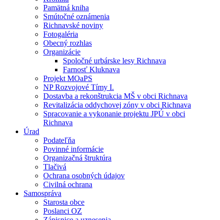
Pamätná kniha
Smútočné oznámenia
Richnavské noviny
Fotogaléria
Obecný rozhlas
Organizácie
Spoločné urbárske lesy Richnava
Farnosť Kluknava
Projekt MOaPS
NP Rozvojové Tímy I.
Dostavba a rekonštrukcia MŠ v obci Richnava
Revitalizácia oddychovej zóny v obci Richnava
Spracovanie a vykonanie projektu JPÚ v obci
Richnava
Úrad
Podateľňa
Povinné informácie
Organizačná štruktúra
Tlačivá
Ochrana osobných údajov
Civilná ochrana
Samospráva
Starosta obce
Poslanci OZ
Zápisnice a uznesenia