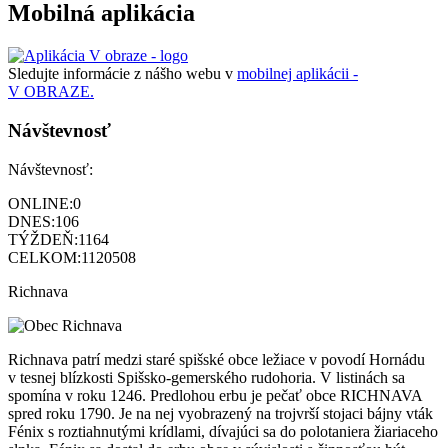
Mobilná aplikácia
Sledujte informácie z nášho webu v
mobilnej aplikácii -
V OBRAZE.
Návštevnosť
Návštevnosť:
ONLINE:
0
DNES:
106
TÝŽDEŇ:
1164
CELKOM:
1120508
Richnava
Richnava patrí medzi staré spišské obce ležiace v povodí Hornádu
v tesnej blízkosti Spišsko-gemerského rudohoria. V listinách sa
spomína v roku 1246. Predlohou erbu je pečať obce RICHNAVA
spred roku 1790. Je na nej vyobrazený na trojvrší stojaci bájny vták
Fénix s roztiahnutými krídlami, dívajúci sa do polotaniera žiariaceho