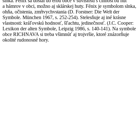
slnka. Fénix sa dostal do erbu obce v súvislosti s činnosťou hút
a hámrov v obci, možno aj sklárskej huty. Fénix je symbolom slnka,
ohňa, očistenia, zmŕtvychvstania (D. Forstner: Die Welt der
Symbole. München 1967, s. 252-254). Stelesňuje aj iné krásne
vlastnosti: kráľovskú hodnosť, šľachtu, jedinečnosť. (J.C. Cooper:
Lexikon der alten Symbole, Leipzig 1986, s. 140-141). Na symbole
obce RICHNAVA si treba všimnúť aj trojvršie, ktoré znázorňuje
okolité rudonosné hory.