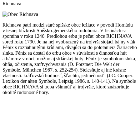
Richnava
Richnava patrí medzi staré spišské obce ležiace v povodí Hornádu
v tesnej blízkosti Spišsko-gemerského rudohoria. V listinách sa
spomína v roku 1246. Predlohou erbu je pečať obce RICHNAVA
spred roku 1790. Je na nej vyobrazený na trojvrší stojaci bájny vták
Fénix s roztiahnutými krídlami, dívajúci sa do polotaniera žiariaceho
slnka. Fénix sa dostal do erbu obce v súvislosti s činnosťou hút
a hámrov v obci, možno aj sklárskej huty. Fénix je symbolom slnka,
ohňa, očistenia, zmŕtvychvstania (D. Forstner: Die Welt der
Symbole. München 1967, s. 252-254). Stelesňuje aj iné krásne
vlastnosti: kráľovskú hodnosť, šľachtu, jedinečnosť. (J.C. Cooper:
Lexikon der alten Symbole, Leipzig 1986, s. 140-141). Na symbole
obce RICHNAVA si treba všimnúť aj trojvršie, ktoré znázorňuje
okolité rudonosné hory.