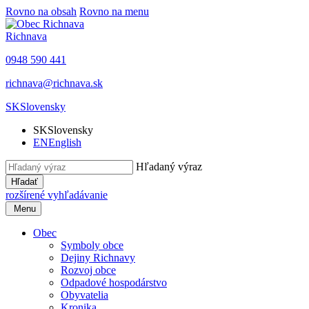
Rovno na obsah
Rovno na menu
Richnava
0948 590 441
richnava@richnava.sk
SK
Slovensky
SK
Slovensky
EN
English
Hľadaný výraz
Hľadať
rozšírené vyhľadávanie
Menu
Obec
Symboly obce
Dejiny Richnavy
Rozvoj obce
Odpadové hospodárstvo
Obyvatelia
Kronika