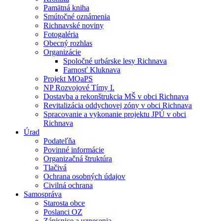
Pamätná kniha
Smútočné oznámenia
Richnavské noviny
Fotogaléria
Obecný rozhlas
Organizácie
Spoločné urbárske lesy Richnava
Farnosť Kluknava
Projekt MOaPS
NP Rozvojové Tímy I.
Dostavba a rekonštrukcia MŠ v obci Richnava
Revitalizácia oddychovej zóny v obci Richnava
Spracovanie a vykonanie projektu JPÚ v obci
Richnava
Úrad
Podateľňa
Povinné informácie
Organizačná štruktúra
Tlačivá
Ochrana osobných údajov
Civilná ochrana
Samospráva
Starosta obce
Poslanci OZ
Zápisnice a uznesenia