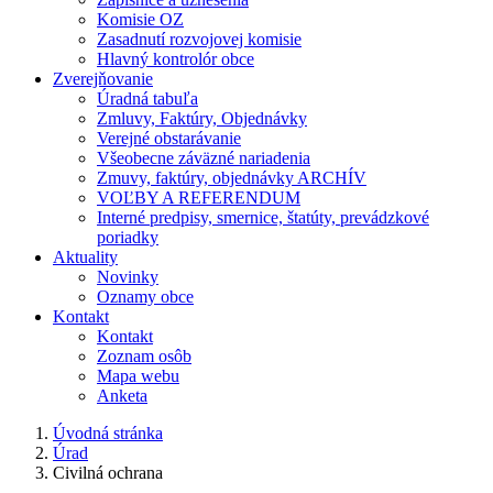
Komisie OZ
Zasadnutí rozvojovej komisie
Hlavný kontrolór obce
Zverejňovanie
Úradná tabuľa
Zmluvy, Faktúry, Objednávky
Verejné obstarávanie
Všeobecne záväzné nariadenia
Zmuvy, faktúry, objednávky ARCHÍV
VOĽBY A REFERENDUM
Interné predpisy, smernice, štatúty, prevádzkové
poriadky
Aktuality
Novinky
Oznamy obce
Kontakt
Kontakt
Zoznam osôb
Mapa webu
Anketa
Úvodná stránka
Úrad
Civilná ochrana