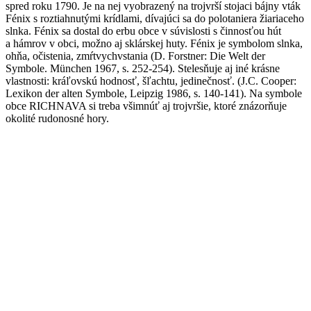
spred roku 1790. Je na nej vyobrazený na trojvrší stojaci bájny vták
Fénix s roztiahnutými krídlami, dívajúci sa do polotaniera žiariaceho
slnka. Fénix sa dostal do erbu obce v súvislosti s činnosťou hút
a hámrov v obci, možno aj sklárskej huty. Fénix je symbolom slnka,
ohňa, očistenia, zmŕtvychvstania (D. Forstner: Die Welt der
Symbole. München 1967, s. 252-254). Stelesňuje aj iné krásne
vlastnosti: kráľovskú hodnosť, šľachtu, jedinečnosť. (J.C. Cooper:
Lexikon der alten Symbole, Leipzig 1986, s. 140-141). Na symbole
obce RICHNAVA si treba všimnúť aj trojvršie, ktoré znázorňuje
okolité rudonosné hory.