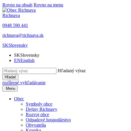
Rovno na obsah
Rovno na menu
Richnava
0948 590 441
richnava@richnava.sk
SK
Slovensky
SK
Slovensky
EN
English
Hľadaný výraz
Hľadať
rozšírené vyhľadávanie
Menu
Obec
Symboly obce
Dejiny Richnavy
Rozvoj obce
Odpadové hospodárstvo
Obyvatelia
Kronika