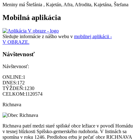
Meniny má
Štefánia
, Kajetán, Afra, Afrodita, Kajetána, Štefana
Mobilná aplikácia
Sledujte informácie z nášho webu v
mobilnej aplikácii -
V OBRAZE.
Návštevnosť
Návštevnosť:
ONLINE:
1
DNES:
172
TÝŽDEŇ:
1230
CELKOM:
1120574
Richnava
Richnava patrí medzi staré spišské obce ležiace v povodí Hornádu
v tesnej blízkosti Spišsko-gemerského rudohoria. V listinách sa
spomína v roku 1246. Predlohou erbu je pečať obce RICHNAVA