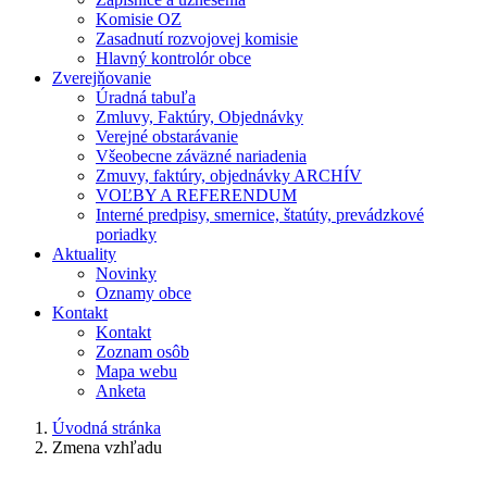
Komisie OZ
Zasadnutí rozvojovej komisie
Hlavný kontrolór obce
Zverejňovanie
Úradná tabuľa
Zmluvy, Faktúry, Objednávky
Verejné obstarávanie
Všeobecne záväzné nariadenia
Zmuvy, faktúry, objednávky ARCHÍV
VOĽBY A REFERENDUM
Interné predpisy, smernice, štatúty, prevádzkové
poriadky
Aktuality
Novinky
Oznamy obce
Kontakt
Kontakt
Zoznam osôb
Mapa webu
Anketa
Úvodná stránka
Zmena vzhľadu