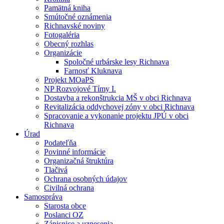
Pamätná kniha
Smútočné oznámenia
Richnavské noviny
Fotogaléria
Obecný rozhlas
Organizácie
Spoločné urbárske lesy Richnava
Farnosť Kluknava
Projekt MOaPS
NP Rozvojové Tímy I.
Dostavba a rekonštrukcia MŠ v obci Richnava
Revitalizácia oddychovej zóny v obci Richnava
Spracovanie a vykonanie projektu JPÚ v obci
Richnava
Úrad
Podateľňa
Povinné informácie
Organizačná štruktúra
Tlačivá
Ochrana osobných údajov
Civilná ochrana
Samospráva
Starosta obce
Poslanci OZ
Zápisnice a uznesenia