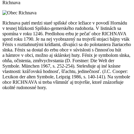
Richnava
Richnava patrí medzi staré spišské obce ležiace v povodí Hornádu
v tesnej blízkosti Spišsko-gemerského rudohoria. V listinách sa
spomína v roku 1246. Predlohou erbu je pečať obce RICHNAVA
spred roku 1790. Je na nej vyobrazený na trojvrší stojaci bájny vták
Fénix s roztiahnutými krídlami, dívajúci sa do polotaniera žiariaceho
slnka. Fénix sa dostal do erbu obce v súvislosti s činnosťou hút
a hámrov v obci, možno aj sklárskej huty. Fénix je symbolom slnka,
ohňa, očistenia, zmŕtvychvstania (D. Forstner: Die Welt der
Symbole. München 1967, s. 252-254). Stelesňuje aj iné krásne
vlastnosti: kráľovskú hodnosť, šľachtu, jedinečnosť. (J.C. Cooper:
Lexikon der alten Symbole, Leipzig 1986, s. 140-141). Na symbole
obce RICHNAVA si treba všimnúť aj trojvršie, ktoré znázorňuje
okolité rudonosné hory.