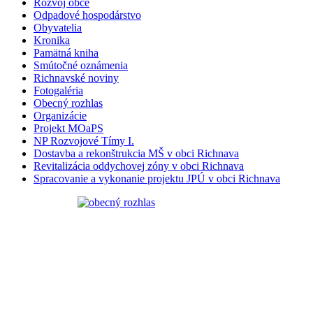
Rozvoj obce
Odpadové hospodárstvo
Obyvatelia
Kronika
Pamätná kniha
Smútočné oznámenia
Richnavské noviny
Fotogaléria
Obecný rozhlas
Organizácie
Projekt MOaPS
NP Rozvojové Tímy I.
Dostavba a rekonštrukcia MŠ v obci Richnava
Revitalizácia oddychovej zóny v obci Richnava
Spracovanie a vykonanie projektu JPÚ v obci Richnava