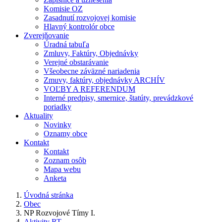
Komisie OZ
Zasadnutí rozvojovej komisie
Hlavný kontrolór obce
Zverejňovanie
Úradná tabuľa
Zmluvy, Faktúry, Objednávky
Verejné obstarávanie
Všeobecne záväzné nariadenia
Zmuvy, faktúry, objednávky ARCHÍV
VOĽBY A REFERENDUM
Interné predpisy, smernice, štatúty, prevádzkové
poriadky
Aktuality
Novinky
Oznamy obce
Kontakt
Kontakt
Zoznam osôb
Mapa webu
Anketa
Úvodná stránka
Obec
NP Rozvojové Tímy I.
Aktivity RT