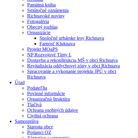
Pamätná kniha
Smútočné oznámenia
Richnavské noviny
Fotogaléria
Obecný rozhlas
Organizácie
Spoločné urbárske lesy Richnava
Farnosť Kluknava
Projekt MOaPS
NP Rozvojové Tímy I.
Dostavba a rekonštrukcia MŠ v obci Richnava
Revitalizácia oddychovej zóny v obci Richnava
Spracovanie a vykonanie projektu JPÚ v obci
Richnava
Úrad
Podateľňa
Povinné informácie
Organizačná štruktúra
Tlačivá
Ochrana osobných údajov
Civilná ochrana
Samospráva
Starosta obce
Poslanci OZ
Zápisnice a uznesenia