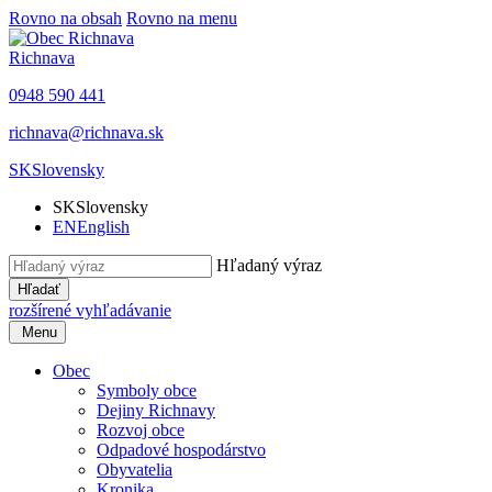
Rovno na obsah
Rovno na menu
Richnava
0948 590 441
richnava@richnava.sk
SK
Slovensky
SK
Slovensky
EN
English
Hľadaný výraz
Hľadať
rozšírené vyhľadávanie
Menu
Obec
Symboly obce
Dejiny Richnavy
Rozvoj obce
Odpadové hospodárstvo
Obyvatelia
Kronika