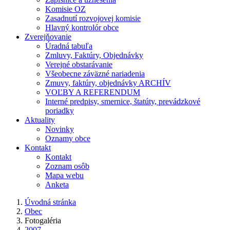
Komisie OZ
Zasadnutí rozvojovej komisie
Hlavný kontrolór obce
Zverejňovanie
Úradná tabuľa
Zmluvy, Faktúry, Objednávky
Verejné obstarávanie
Všeobecne záväzné nariadenia
Zmuvy, faktúry, objednávky ARCHÍV
VOĽBY A REFERENDUM
Interné predpisy, smernice, štatúty, prevádzkové
poriadky
Aktuality
Novinky
Oznamy obce
Kontakt
Kontakt
Zoznam osôb
Mapa webu
Anketa
Úvodná stránka
Obec
Fotogaléria
2007