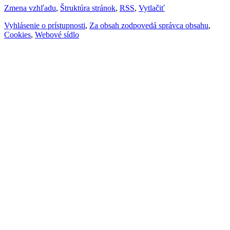
Zmena vzhľadu
,
Štruktúra stránok
,
RSS
,
Vytlačiť
Vyhlásenie o prístupnosti
,
Za obsah zodpovedá správca obsahu
,
Cookies
,
Webové sídlo