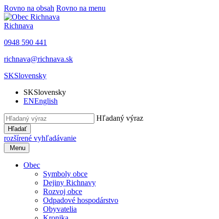
Rovno na obsah
Rovno na menu
Richnava
0948 590 441
richnava@richnava.sk
SK
Slovensky
SK
Slovensky
EN
English
Hľadaný výraz
Hľadať
rozšírené vyhľadávanie
Menu
Obec
Symboly obce
Dejiny Richnavy
Rozvoj obce
Odpadové hospodárstvo
Obyvatelia
Kronika