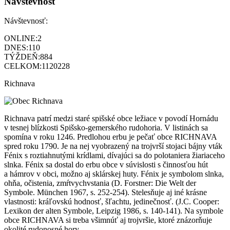
Návštevnosť
Návštevnosť:
ONLINE:
2
DNES:
110
TÝŽDEŇ:
884
CELKOM:
1120228
Richnava
Richnava patrí medzi staré spišské obce ležiace v povodí Hornádu
v tesnej blízkosti Spišsko-gemerského rudohoria. V listinách sa
spomína v roku 1246. Predlohou erbu je pečať obce RICHNAVA
spred roku 1790. Je na nej vyobrazený na trojvrší stojaci bájny vták
Fénix s roztiahnutými krídlami, dívajúci sa do polotaniera žiariaceho
slnka. Fénix sa dostal do erbu obce v súvislosti s činnosťou hút
a hámrov v obci, možno aj sklárskej huty. Fénix je symbolom slnka,
ohňa, očistenia, zmŕtvychvstania (D. Forstner: Die Welt der
Symbole. München 1967, s. 252-254). Stelesňuje aj iné krásne
vlastnosti: kráľovskú hodnosť, šľachtu, jedinečnosť. (J.C. Cooper:
Lexikon der alten Symbole, Leipzig 1986, s. 140-141). Na symbole
obce RICHNAVA si treba všimnúť aj trojvršie, ktoré znázorňuje
okolité rudonosné hory.