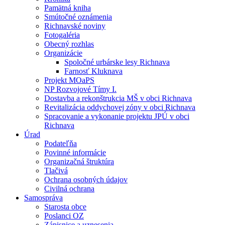
Pamätná kniha
Smútočné oznámenia
Richnavské noviny
Fotogaléria
Obecný rozhlas
Organizácie
Spoločné urbárske lesy Richnava
Farnosť Kluknava
Projekt MOaPS
NP Rozvojové Tímy I.
Dostavba a rekonštrukcia MŠ v obci Richnava
Revitalizácia oddychovej zóny v obci Richnava
Spracovanie a vykonanie projektu JPÚ v obci
Richnava
Úrad
Podateľňa
Povinné informácie
Organizačná štruktúra
Tlačivá
Ochrana osobných údajov
Civilná ochrana
Samospráva
Starosta obce
Poslanci OZ
Zápisnice a uznesenia