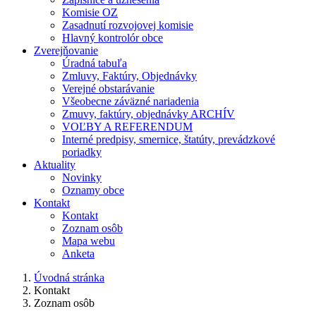
Komisie OZ
Zasadnutí rozvojovej komisie
Hlavný kontrolór obce
Zverejňovanie
Úradná tabuľa
Zmluvy, Faktúry, Objednávky
Verejné obstarávanie
Všeobecne záväzné nariadenia
Zmuvy, faktúry, objednávky ARCHÍV
VOĽBY A REFERENDUM
Interné predpisy, smernice, štatúty, prevádzkové
poriadky
Aktuality
Novinky
Oznamy obce
Kontakt
Kontakt
Zoznam osôb
Mapa webu
Anketa
Úvodná stránka
Kontakt
Zoznam osôb