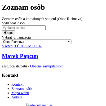
Zoznam osôb
Zoznam osôb a kontaktných spojení (Obec Richnava)
Vyhľadať osobu
Hľadať
Vybrať organizáciu
Všetko
B
Č
H
K
M
O
P
R
Marek Papcun
zástupca starostu -
Obecné zastupiteľstvo
Kontakt
Kontakt
Zoznam osôb
Mapa webu
Anketa