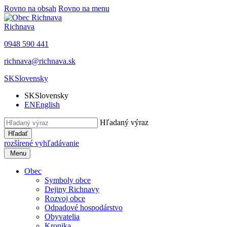
Rovno na obsah
Rovno na menu
Richnava
0948 590 441
richnava@richnava.sk
SK
Slovensky
SK
Slovensky
EN
English
Hľadaný výraz
Hľadať
rozšírené vyhľadávanie
Menu
Obec
Symboly obce
Dejiny Richnavy
Rozvoj obce
Odpadové hospodárstvo
Obyvatelia
Kronika